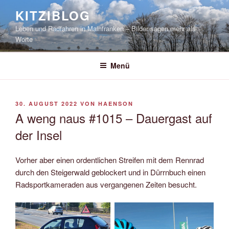
Zum
KITZIBLOG
Inhalt
Leben und Radfahren in Mainfranken – Bilder sagen mehr als
springen
Worte
Menü
VERÖFFENTLICHT
30. AUGUST 2022
VON
HAENSON
AM
A weng naus #1015 – Dauergast auf
der Insel
Vorher aber einen ordentlichen Streifen mit dem Rennrad
durch den Steigerwald geblockert und in Dürrnbuch einen
Radsportkameraden aus vergangenen Zeiten besucht.