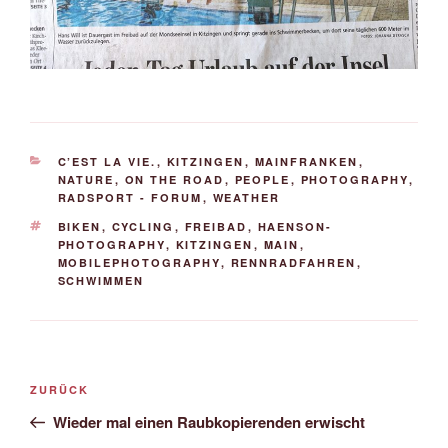
KATEGORIEN
C’EST LA VIE.
,
KITZINGEN
,
MAINFRANKEN
,
NATURE
,
ON THE ROAD
,
PEOPLE
,
PHOTOGRAPHY
,
RADSPORT - FORUM
,
WEATHER
SCHLAGWÖRTER
BIKEN
,
CYCLING
,
FREIBAD
,
HAENSON-
PHOTOGRAPHY
,
KITZINGEN
,
MAIN
,
MOBILEPHOTOGRAPHY
,
RENNRADFAHREN
,
SCHWIMMEN
Beitrags-
Vorheriger
ZURÜCK
Navigation
Beitrag
Wieder mal einen Raubkopierenden erwischt