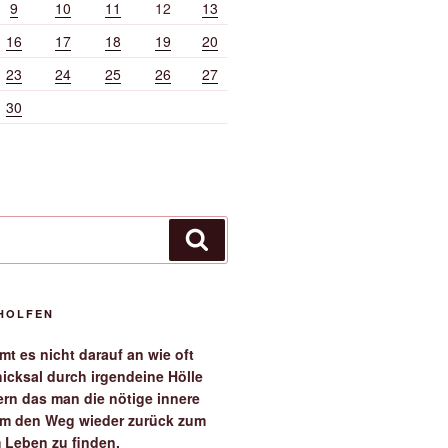
9
10
11
12
13
16
17
18
19
20
23
24
25
26
27
30
Suchen
EHOLFEN
t es nicht darauf an wie oft
icksal durch irgendeine Hölle
ern das man die nötige innere
 um den Weg wieder zurück zum
 Leben zu finden.