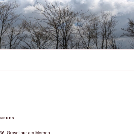
 NEUES
66: Graveltour am Morgen