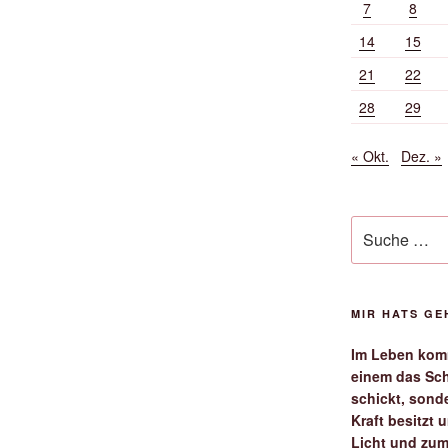
7
8
14
15
21
22
28
29
« Okt.
Dez. »
Suche
nach:
MIR HATS G
Im Leben komm
einem das Sch
schickt, sond
Kraft besitzt
Licht und zum