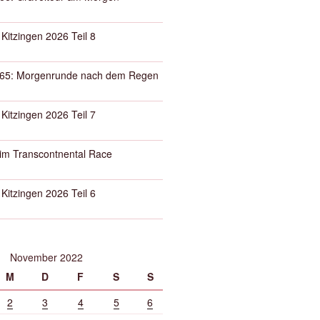
 Kitzingen 2026 Teil 8
65: Morgenrunde nach dem Regen
 Kitzingen 2026 Teil 7
eim Transcontnental Race
 Kitzingen 2026 Teil 6
November 2022
M
D
F
S
S
2
3
4
5
6