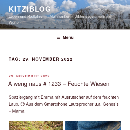
Zum
KITZIBLOG
Inhalt
Leben und Radfahren in Mainfranken – Bilder sagen mehr als
springen
Worte
Menü
TAG:
29. NOVEMBER 2022
VERÖFFENTLICHT
29. NOVEMBER 2022
AM
A weng naus # 1233 – Feuchte Wiesen
Spaziergang mit Emma mit Ausrutscher auf dem feuchten
Laub. 🙂 Aus dem Smartphone Lautsprecher u.a. Genesis
– Mama