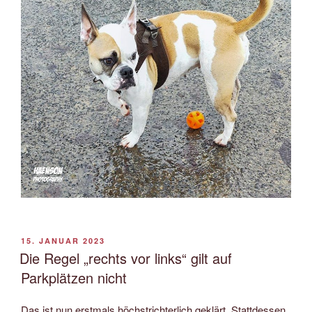
VERÖFFENTLICHT
15. JANUAR 2023
AM
Die Regel „rechts vor links“ gilt auf
Parkplätzen nicht
Das ist nun erstmals höchstrichterlich geklärt. Stattdessen