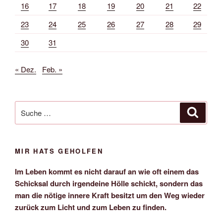
16
17
18
19
20
21
22
23
24
25
26
27
28
29
30
31
« Dez.
Feb. »
Suche
Suche
nach:
MIR HATS GEHOLFEN
Im Leben kommt es nicht darauf an wie oft einem das
Schicksal durch irgendeine Hölle schickt, sondern das
man die nötige innere Kraft besitzt um den Weg wieder
zurück zum Licht und zum Leben zu finden.