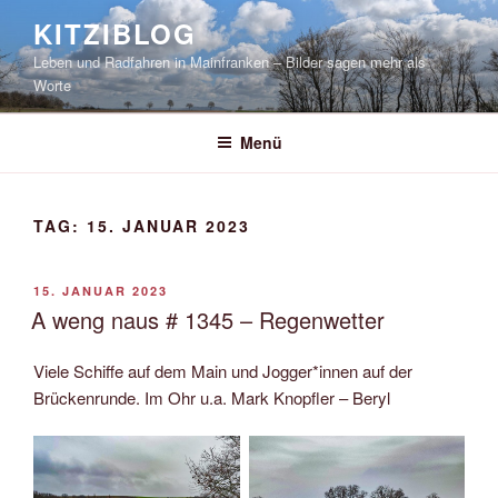
Zum
KITZIBLOG
Inhalt
Leben und Radfahren in Mainfranken – Bilder sagen mehr als
springen
Worte
Menü
TAG:
15. JANUAR 2023
VERÖFFENTLICHT
15. JANUAR 2023
AM
A weng naus # 1345 – Regenwetter
Viele Schiffe auf dem Main und Jogger*innen auf der
Brückenrunde. Im Ohr u.a. Mark Knopfler – Beryl