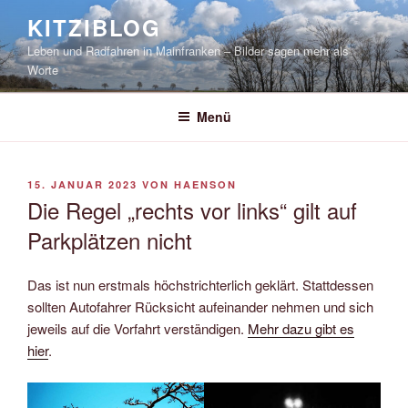
Zum
KITZIBLOG
Inhalt
Leben und Radfahren in Mainfranken – Bilder sagen mehr als
springen
Worte
Menü
VERÖFFENTLICHT
15. JANUAR 2023
VON
HAENSON
AM
Die Regel „rechts vor links“ gilt auf
Parkplätzen nicht
Das ist nun erstmals höchstrichterlich geklärt. Stattdessen
sollten Autofahrer Rücksicht aufeinander nehmen und sich
jeweils auf die Vorfahrt verständigen.
Mehr dazu gibt es
hier
.