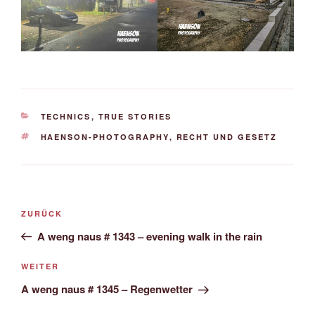
KATEGORIEN
TECHNICS
,
TRUE STORIES
SCHLAGWÖRTER
HAENSON-PHOTOGRAPHY
,
RECHT UND GESETZ
Beitrags-
Vorheriger
ZURÜCK
Navigation
Beitrag
A weng naus # 1343 – evening walk in the rain
Nächster
WEITER
Beitrag
A weng naus # 1345 – Regenwetter