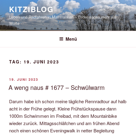
Zum
KITZIBLOG
Inhalt
Leben und Radfahren in Mainfranken – Bilder sagen mehr als
springen
Worte
Menü
TAG:
19. JUNI 2023
VERÖFFENTLICHT
19. JUNI 2023
AM
A weng naus # 1677 – Schwülwarm
Darum habe ich schon meine tägliche Rennradtour auf halb
acht in der Frühe gelegt. Kleine Frühstückspause dann
1000m Schwimmen im Freibad, mit dem Mountainbike
wieder zurück. Mittagsschläfchen und am frühen Abend
noch einen schönen Eveningwalk in netter Begleitung