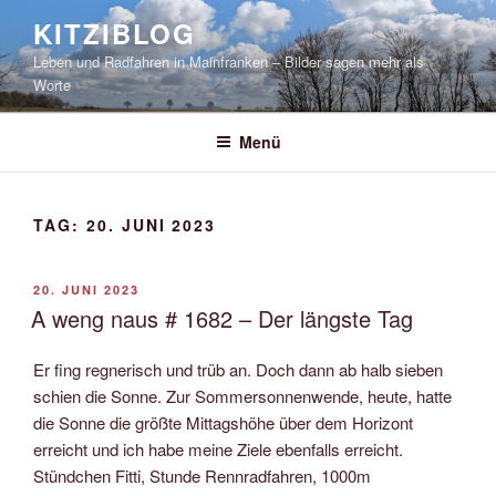
Zum
KITZIBLOG
Inhalt
Leben und Radfahren in Mainfranken – Bilder sagen mehr als
springen
Worte
Menü
TAG:
20. JUNI 2023
VERÖFFENTLICHT
20. JUNI 2023
AM
A weng naus # 1682 – Der längste Tag
Er fing regnerisch und trüb an. Doch dann ab halb sieben
schien die Sonne. Zur Sommersonnenwende, heute, hatte
die Sonne die größte Mittagshöhe über dem Horizont
erreicht und ich habe meine Ziele ebenfalls erreicht.
Stündchen Fitti, Stunde Rennradfahren, 1000m