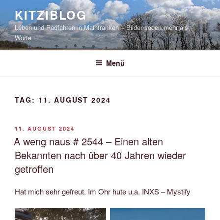
Zum
KITZIBLOG
Inhalt
Leben und Radfahren in Mainfranken – Bilder sagen mehr als
springen
Worte
Menü
TAG:
11. AUGUST 2024
VERÖFFENTLICHT
11. AUGUST 2024
AM
A weng naus # 2544 – Einen alten
Bekannten nach über 40 Jahren wieder
getroffen
Hat mich sehr gefreut. Im Ohr hute u.a. INXS – Mystify