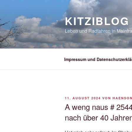
Zum
Inhalt
KITZIBLOG
springen
Leben und Radfahren in Mainfra
Impressum und Datenschutzerklä
VERÖFFENTLICHT
11. AUGUST 2024
VON
HAENSO
AM
A weng naus # 2544
nach über 40 Jahren