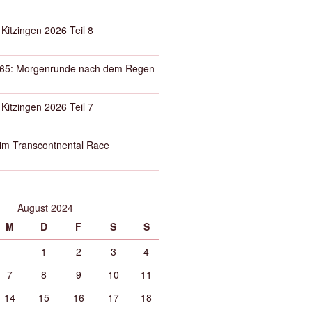
 Kitzingen 2026 Teil 8
65: Morgenrunde nach dem Regen
 Kitzingen 2026 Teil 7
eim Transcontnental Race
August 2024
M
D
F
S
S
1
2
3
4
7
8
9
10
11
14
15
16
17
18