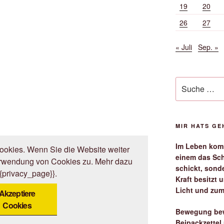
19
20
26
27
« Juli
Sep. »
Suche
nach:
MIR HATS G
Im Leben komm
okies. Wenn Sie die Website weiter
einem das Sch
erwendung von Cookies zu. Mehr dazu
schickt, sond
{{privacy_page}}.
Kraft besitzt
Licht und zum
Akzeptiere
Cookies
Bewegung bew
Beipackzettel