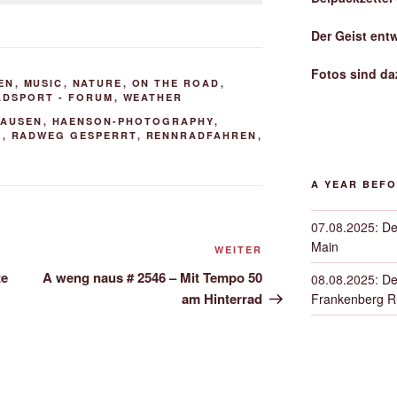
Der Geist ent
Fotos sind da
EN
,
MUSIC
,
NATURE
,
ON THE ROAD
,
ADSPORT - FORUM
,
WEATHER
HAUSEN
,
HAENSON-PHOTOGRAPHY
,
E
,
RADWEG GESPERRT
,
RENNRADFAHREN
,
A YEAR BEF
07.08.2025
:
De
Main
Nächster
WEITER
Beitrag
te
A weng naus # 2546 – Mit Tempo 50
08.08.2025
:
De
am Hinterrad
Frankenberg 