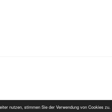
iter nutzen, stimmen Sie der Verwendung von Cookies zu. 
ng
Stolz präsentiert von WordPress