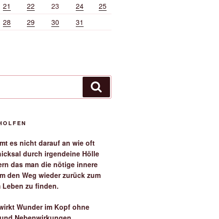
21
22
23
24
25
28
29
30
31
Suchen
EHOLFEN
t es nicht darauf an wie oft
icksal durch irgendeine Hölle
ern das man die nötige innere
 um den Weg wieder zurück zum
 Leben zu finden.
irkt Wunder im Kopf ohne
 und Nebenwirkungen.