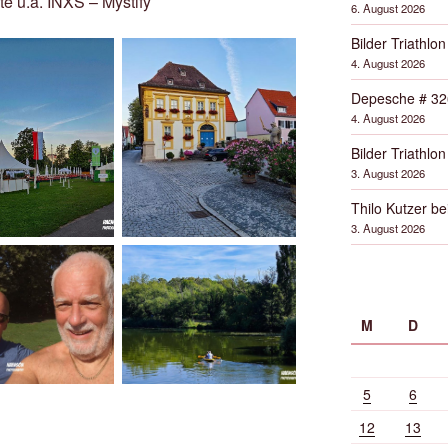
te u.a. INXS – Mystify
6. August 2026
Bilder Triathlon
4. August 2026
Depesche # 32
4. August 2026
Bilder Triathlon
3. August 2026
Thilo Kutzer b
3. August 2026
M
D
5
6
12
13