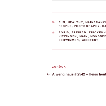
KATEGORIEN
FUN
,
HEALTHY
,
MAINFRANK
PEOPLE
,
PHOTOGRAPHY
,
R
SCHLAGWÖRTER
BORIS
,
FREIBAD
,
FRICKEN
KITZINGEN
,
MAIN
,
MONDSE
SCHWIMMEN
,
WEINFEST
Beitrags-
Vorheriger
ZURÜCK
Navigation
Beitrag
A weng naus # 2542 – Heiss heu