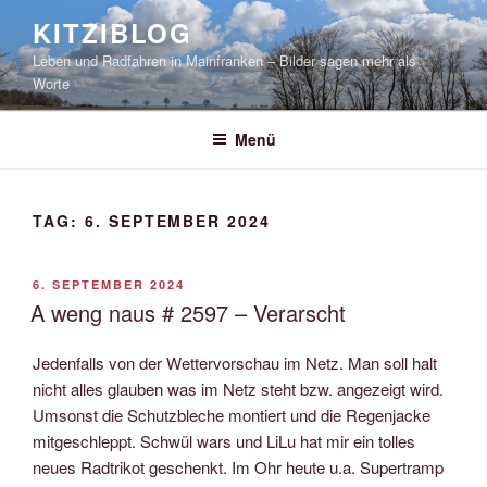
Zum
KITZIBLOG
Inhalt
Leben und Radfahren in Mainfranken – Bilder sagen mehr als
springen
Worte
Menü
TAG:
6. SEPTEMBER 2024
VERÖFFENTLICHT
6. SEPTEMBER 2024
AM
A weng naus # 2597 – Verarscht
Jedenfalls von der Wettervorschau im Netz. Man soll halt
nicht alles glauben was im Netz steht bzw. angezeigt wird.
Umsonst die Schutzbleche montiert und die Regenjacke
mitgeschleppt. Schwül wars und LiLu hat mir ein tolles
neues Radtrikot geschenkt. Im Ohr heute u.a. Supertramp