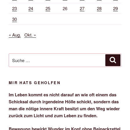
23
24
25
26
27
28
29
30
« Aug.
Okt. »
Suche
Suche
nach:
MIR HATS GEHOLFEN
Im Leben kommt es nicht darauf an wie oft einem das
Schicksal durch irgendeine Hölle schickt, sondern das
man die nötige innere Kraft besitzt um den Weg wieder
zurück zum Licht und zum Leben zu finden.
Bewegung bewirkt Wunder im Kopf ohne Beipackzettel