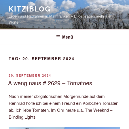
Zum
KITZIBLOG
Inhalt
Leben und Radfahren in Mainfranken – Bilder sagen mehr als
springen
Worte
Menü
TAG:
20. SEPTEMBER 2024
VERÖFFENTLICHT
20. SEPTEMBER 2024
AM
A weng naus # 2629 – Tomatoes
Nach meiner obligatorischen Morgenrunde auf dem
Rennrad holte ich bei einem Freund ein Körbchen Tomaten
ab. Ich liebe Tomaten. Im Ohr heute u.a. The Weeknd –
Blinding Lights