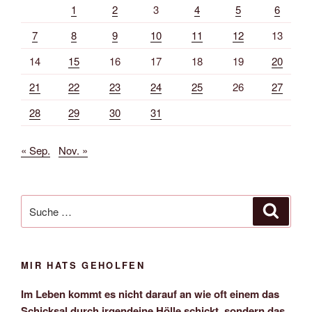
1
2
3
4
5
6
7
8
9
10
11
12
13
14
15
16
17
18
19
20
21
22
23
24
25
26
27
28
29
30
31
« Sep.
Nov. »
Suche
Suche
nach:
MIR HATS GEHOLFEN
Im Leben kommt es nicht darauf an wie oft einem das
Schicksal durch irgendeine Hölle schickt, sondern das