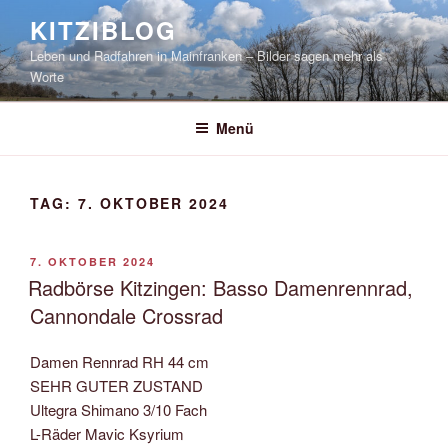
Zum
KITZIBLOG
Inhalt
Leben und Radfahren in Mainfranken – Bilder sagen mehr als
springen
Worte
Menü
TAG:
7. OKTOBER 2024
VERÖFFENTLICHT
7. OKTOBER 2024
AM
Radbörse Kitzingen: Basso Damenrennrad,
Cannondale Crossrad
Damen Rennrad RH 44 cm
SEHR GUTER ZUSTAND
Ultegra Shimano 3/10 Fach
L-Räder Mavic Ksyrium