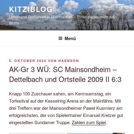
Zum
KITZIBLOG
Inhalt
Leben und Radfahren in Mainfranken – Bilder sagen mehr als
springen
Worte
Menü
VERÖFFENTLICHT
5. OKTOBER 2024
VON
HAENSON
AM
AK-Gr 3 WÜ: SC Mainsondheim –
Dettelbach und Ortsteile 2009 II 6:3
Knapp 100 Zuschauer sahen, am Kermsamstag, ein
Torfestival auf der Kesselring Arena an der Mainfähre. Mit
drei Treffern war der Mainsondheimer Pawel Kusmierz am
erfolgreichsten, der von Spielertrainer Emanuel Kretzer gut
eingestellten Sundamer Truppe.
Zahlen zum Spiel
.