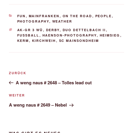
KATEGORIEN
FUN
,
MAINFRANKEN
,
ON THE ROAD
,
PEOPLE
,
PHOTOGRAPHY
,
WEATHER
SCHLAGWÖRTER
AK-GR 3 WÜ
,
DERBY
,
DUO DETTELBACH II
,
FUSSBALL
,
HAENSON-PHOTOGRAPHY
,
HEIMSIEG
,
KERM
,
KIRCHWEIH
,
SC MAINSONDHEIM
Beitrags-
Vorheriger
ZURÜCK
Navigation
Beitrag
A weng naus # 2648 – Tolles lead out
Nächster
WEITER
Beitrag
A weng naus # 2649 – Nebel