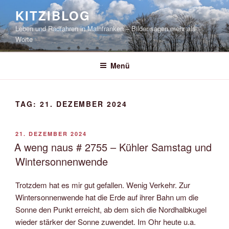
Zum
KITZIBLOG
Inhalt
Leben und Radfahren in Mainfranken – Bilder sagen mehr als
springen
Worte
Menü
TAG:
21. DEZEMBER 2024
VERÖFFENTLICHT
21. DEZEMBER 2024
AM
A weng naus # 2755 – Kühler Samstag und
Wintersonnenwende
Trotzdem hat es mir gut gefallen. Wenig Verkehr. Zur
Wintersonnenwende hat die Erde auf ihrer Bahn um die
Sonne den Punkt erreicht, ab dem sich die Nordhalbkugel
wieder stärker der Sonne zuwendet. Im Ohr heute u.a.