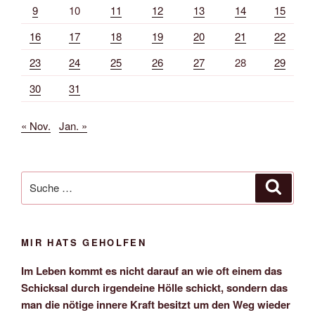
9
10
11
12
13
14
15
16
17
18
19
20
21
22
23
24
25
26
27
28
29
30
31
« Nov.
Jan. »
Suche
Suche
nach:
MIR HATS GEHOLFEN
Im Leben kommt es nicht darauf an wie oft einem das
Schicksal durch irgendeine Hölle schickt, sondern das
man die nötige innere Kraft besitzt um den Weg wieder