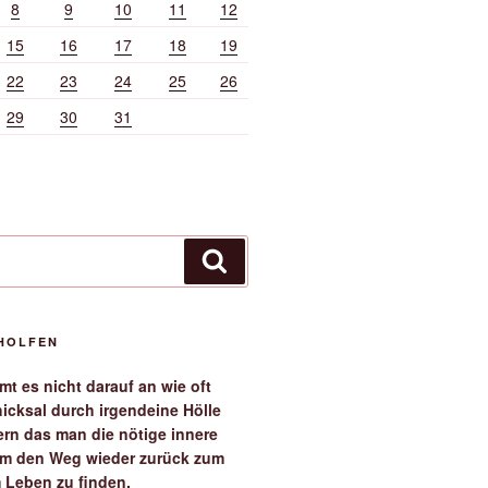
8
9
10
11
12
15
16
17
18
19
22
23
24
25
26
29
30
31
Suchen
EHOLFEN
t es nicht darauf an wie oft
icksal durch irgendeine Hölle
ern das man die nötige innere
 um den Weg wieder zurück zum
 Leben zu finden.