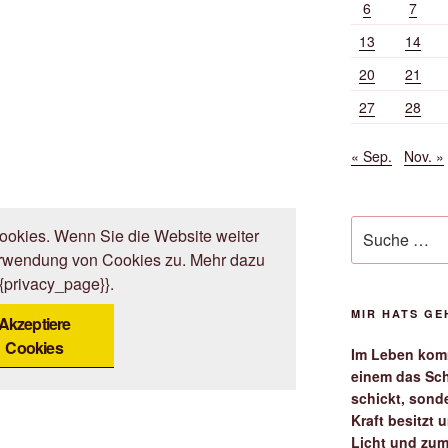
6
7
13
14
20
21
27
28
« Sep.
Nov. »
Suche
okies. Wenn Sie die Website weiter
nach:
erwendung von Cookies zu. Mehr dazu
{{privacy_page}}.
MIR HATS G
Akzeptiere
Cookies
Im Leben komm
einem das Sch
schickt, sond
Kraft besitzt
Licht und zum