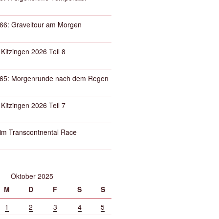
66: Graveltour am Morgen
 Kitzingen 2026 Teil 8
65: Morgenrunde nach dem Regen
 Kitzingen 2026 Teil 7
eim Transcontnental Race
Oktober 2025
M
D
F
S
S
1
2
3
4
5