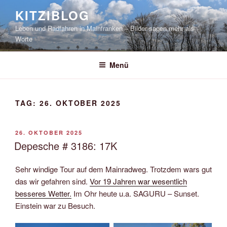
Zum
KITZIBLOG
Inhalt
Leben und Radfahren in Mainfranken – Bilder sagen mehr als
springen
Worte
Menü
TAG:
26. OKTOBER 2025
VERÖFFENTLICHT
26. OKTOBER 2025
AM
Depesche # 3186: 17K
Sehr windige Tour auf dem Mainradweg. Trotzdem wars gut
das wir gefahren sind.
Vor 19 Jahren war wesentlich
besseres Wetter.
Im Ohr heute u.a. SAGURU – Sunset.
Einstein war zu Besuch.