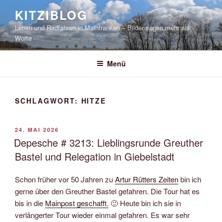
Zum
KITZIBLOG
Inhalt
Leben und Radfahren in Mainfranken – Bilder sagen mehr als
springen
Worte
Menü
SCHLAGWORT:
HITZE
VERÖFFENTLICHT
24. MAI 2026
AM
Depesche # 3213: Lieblingsrunde Greuther
Bastel und Relegation in Giebelstadt
Schon früher vor 50 Jahren zu
Artur Rütters Zeiten
bin ich
gerne über den Greuther Bastel gefahren. Die Tour hat es
bis in die
Mainpost geschafft.
🙂 Heute bin ich sie in
verlängerter Tour wieder einmal gefahren. Es war sehr