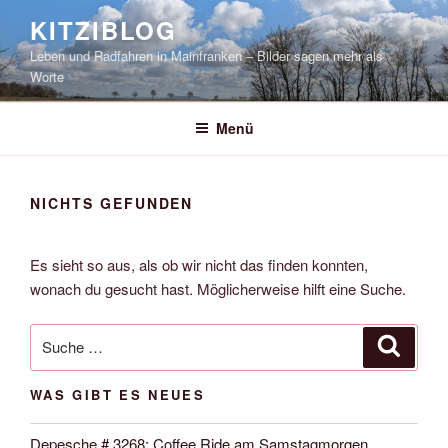
Zum
KITZIBLOG
Inhalt
Leben und Radfahren in Mainfranken – Bilder sagen mehr als
springen
Worte
Menü
NICHTS GEFUNDEN
Es sieht so aus, als ob wir nicht das finden konnten,
wonach du gesucht hast. Möglicherweise hilft eine Suche.
Suche
Suche
nach:
WAS GIBT ES NEUES
Depesche # 3268: Coffee Ride am Samstagmorgen