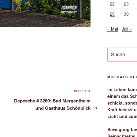
22
23
29
30
« Mai
Juli »
Suche
nach:
MIR HATS G
Im Leben komm
Nächster
WEITER
einem das Sch
Beitrag
Depesche # 3260: Bad Mergentheim
schickt, sond
und Gasthaus Schönblick
Kraft besitzt
Licht und zum
Bewegung bew
Beipackzettel