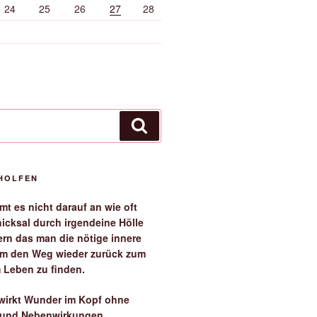
24
25
26
27
28
Suchen
EHOLFEN
t es nicht darauf an wie oft
icksal durch irgendeine Hölle
ern das man die nötige innere
 um den Weg wieder zurück zum
 Leben zu finden.
irkt Wunder im Kopf ohne
 und Nebenwirkungen.