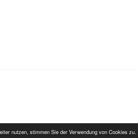
iter nutzen, stimmen Sie der Verwendung von Cookies zu. 
ng
Stolz präsentiert von WordPress