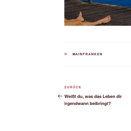
KATEGORIEN
MAINFRANKEN
Beitrags-
Vorheriger
ZURÜCK
Navigation
Beitrag
Weißt du, was das Leben dir
irgendwann beibringt?