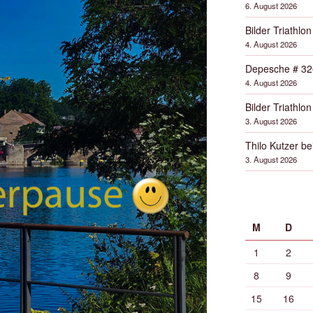
6. August 2026
Bilder Triathlon
4. August 2026
Depesche # 32
4. August 2026
Bilder Triathlon
3. August 2026
Thilo Kutzer b
3. August 2026
M
D
1
2
8
9
15
16