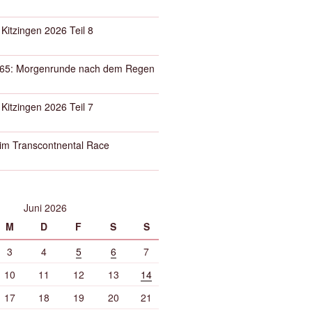
 Kitzingen 2026 Teil 8
65: Morgenrunde nach dem Regen
 Kitzingen 2026 Teil 7
eim Transcontnental Race
Juni 2026
M
D
F
S
S
3
4
5
6
7
10
11
12
13
14
17
18
19
20
21