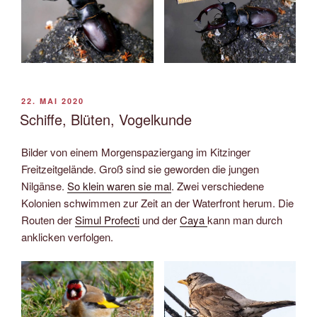
VERÖFFENTLICHT
22. MAI 2020
AM
Schiffe, Blüten, Vogelkunde
Bilder von einem Morgenspaziergang im Kitzinger
Freitzeitgelände. Groß sind sie geworden die jungen
Nilgänse.
So klein waren sie mal
. Zwei verschiedene
Kolonien schwimmen zur Zeit an der Waterfront herum. Die
Routen der
Simul Profecti
und der
Caya
kann man durch
anklicken verfolgen.