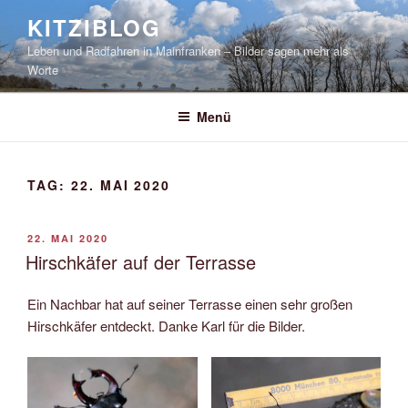
Zum
KITZIBLOG
Inhalt
Leben und Radfahren in Mainfranken – Bilder sagen mehr als
springen
Worte
Menü
TAG:
22. MAI 2020
VERÖFFENTLICHT
22. MAI 2020
AM
Hirschkäfer auf der Terrasse
Ein Nachbar hat auf seiner Terrasse einen sehr großen
Hirschkäfer entdeckt. Danke Karl für die Bilder.