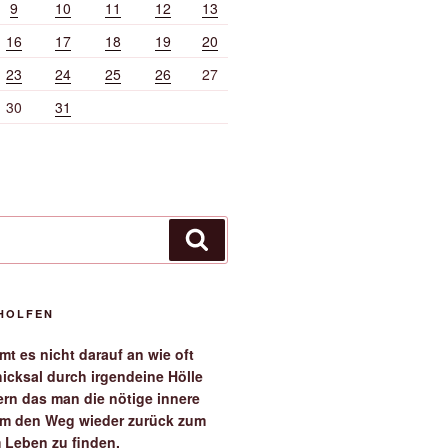
9
10
11
12
13
16
17
18
19
20
23
24
25
26
27
30
31
Suchen
EHOLFEN
t es nicht darauf an wie oft
icksal durch irgendeine Hölle
ern das man die nötige innere
 um den Weg wieder zurück zum
 Leben zu finden.