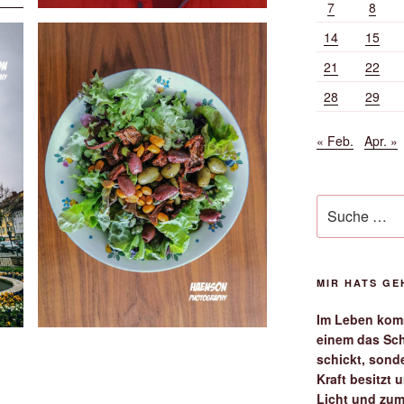
7
8
14
15
21
22
28
29
« Feb.
Apr. »
Suche
nach:
MIR HATS G
Im Leben komm
einem das Sch
schickt, sond
Kraft besitzt
Licht und zum