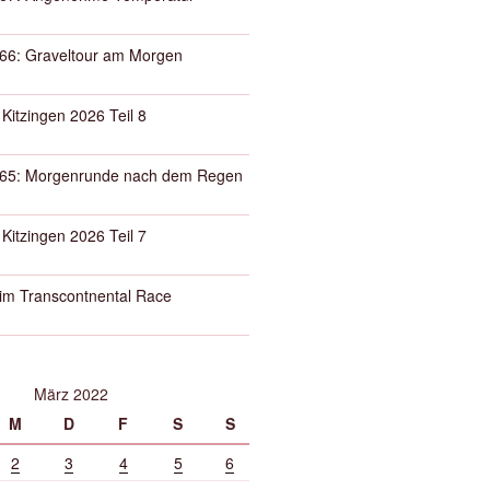
66: Graveltour am Morgen
 Kitzingen 2026 Teil 8
65: Morgenrunde nach dem Regen
 Kitzingen 2026 Teil 7
eim Transcontnental Race
März 2022
M
D
F
S
S
2
3
4
5
6