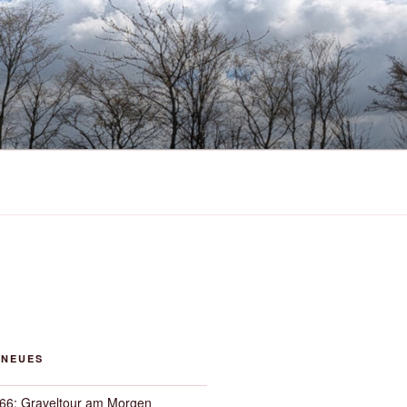
 NEUES
66: Graveltour am Morgen