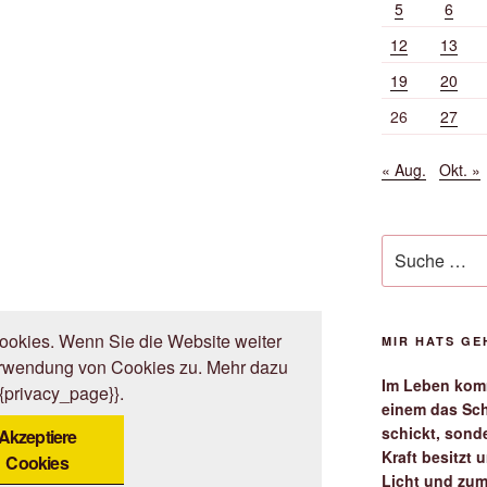
5
6
12
13
19
20
26
27
« Aug.
Okt. »
Suche
nach:
okies. Wenn Sie die Website weiter
MIR HATS G
erwendung von Cookies zu. Mehr dazu
Im Leben komm
{{privacy_page}}.
einem das Sch
schickt, sond
Akzeptiere
Kraft besitzt
Cookies
Licht und zum