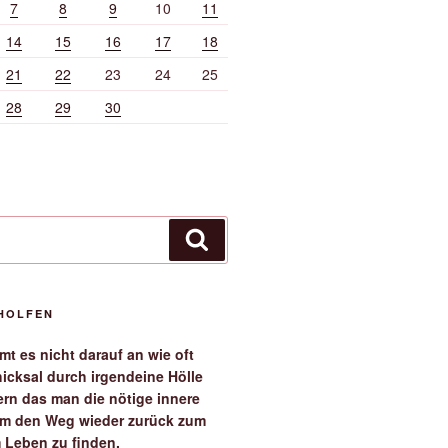
7
8
9
10
11
14
15
16
17
18
21
22
23
24
25
28
29
30
Suchen
EHOLFEN
t es nicht darauf an wie oft
icksal durch irgendeine Hölle
ern das man die nötige innere
 um den Weg wieder zurück zum
 Leben zu finden.