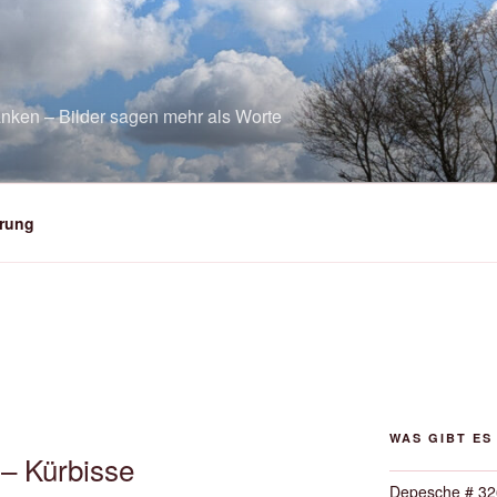
nken – Bilder sagen mehr als Worte
rung
2
WAS GIBT ES
– Kürbisse
Depesche # 32