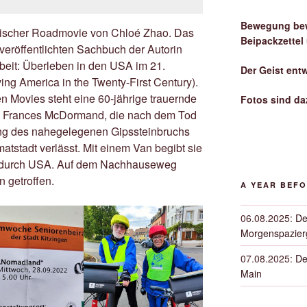
Bewegung bew
ischer Roadmovie von Chloé Zhao. Das
Beipackzettel
veröffentlichten Sachbuch der Autorin
eit: Überleben in den USA im 21.
Der Geist ent
ng America in the Twenty-First Century).
en Movies steht eine 60-jährige trauernde
Fotos sind da
n Frances McDormand, die nach dem Tod
ng des nahegelegenen Gipssteinbruchs
atstadt verlässt. Mit einem Van begibt sie
t durch USA. Auf dem Nachhauseweg
 getroffen.
A YEAR BEF
06.08.2025
:
De
Morgenspazierg
07.08.2025
:
De
Main