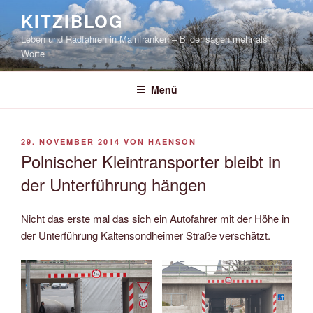
Zum
KITZIBLOG
Inhalt
Leben und Radfahren in Mainfranken – Bilder sagen mehr als
springen
Worte
Menü
VERÖFFENTLICHT
29. NOVEMBER 2014
VON
HAENSON
AM
Polnischer Kleintransporter bleibt in
der Unterführung hängen
Nicht das erste mal das sich ein Autofahrer mit der Höhe in
der Unterführung Kaltensondheimer Straße verschätzt.