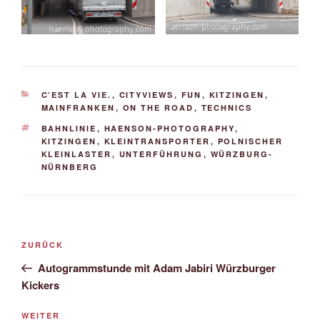
KATEGORIEN
C’EST LA VIE.
,
CITYVIEWS
,
FUN
,
KITZINGEN
,
MAINFRANKEN
,
ON THE ROAD
,
TECHNICS
SCHLAGWÖRTER
BAHNLINIE
,
HAENSON-PHOTOGRAPHY
,
KITZINGEN
,
KLEINTRANSPORTER
,
POLNISCHER
KLEINLASTER
,
UNTERFÜHRUNG
,
WÜRZBURG-
NÜRNBERG
Beitrags-
Vorheriger
ZURÜCK
Navigation
Beitrag
Autogrammstunde mit Adam Jabiri Würzburger
Kickers
Nächster
WEITER