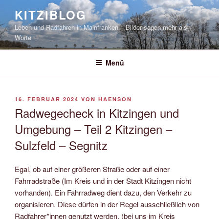
Zum
KITZIBLOG
Inhalt
Leben und Radfahren in Mainfranken – Bilder sagen mehr als
springen
Worte
Menü
VERÖFFENTLICHT
16. FEBRUAR 2024
VON
HAENSON
AM
Radwegecheck in Kitzingen und
Umgebung – Teil 2 Kitzingen –
Sulzfeld – Segnitz
Egal, ob auf einer größeren Straße oder auf einer
Fahrradstraße (Im Kreis und in der Stadt Kitzingen nicht
vorhanden). Ein Fahrradweg dient dazu, den Verkehr zu
organisieren. Diese dürfen in der Regel ausschließlich von
Radfahrer*innen genutzt werden. (bei uns im Kreis