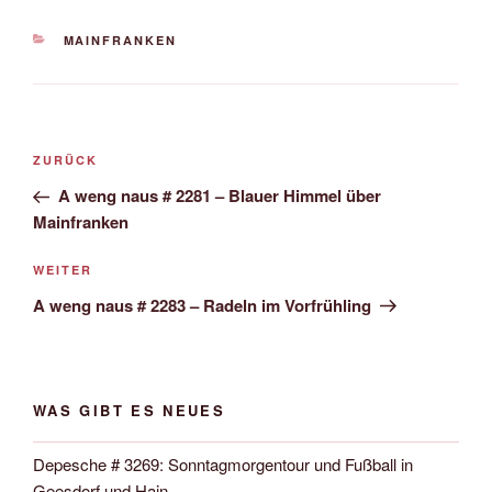
KATEGORIEN
MAINFRANKEN
Beitrags-
Vorheriger
ZURÜCK
Navigation
Beitrag
A weng naus # 2281 – Blauer Himmel über
Mainfranken
Nächster
WEITER
Beitrag
A weng naus # 2283 – Radeln im Vorfrühling
WAS GIBT ES NEUES
Depesche # 3269: Sonntagmorgentour und Fußball in
Geesdorf und Hain