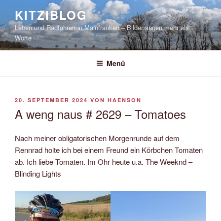
Zum
KITZIBLOG
Inhalt
Leben und Radfahren in Mainfranken – Bilder sagen mehr als
springen
Worte
Menü
VERÖFFENTLICHT
20. SEPTEMBER 2024
VON
HAENSON
AM
A weng naus # 2629 – Tomatoes
Nach meiner obligatorischen Morgenrunde auf dem
Rennrad holte ich bei einem Freund ein Körbchen Tomaten
ab. Ich liebe Tomaten. Im Ohr heute u.a. The Weeknd –
Blinding Lights