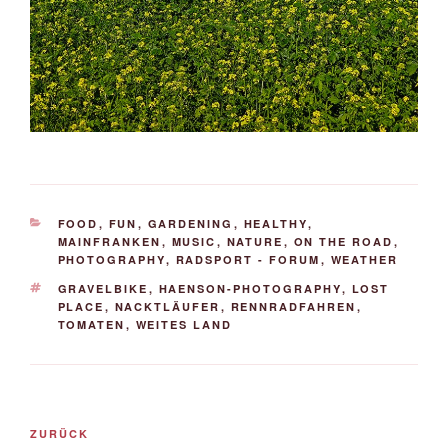
KATEGORIEN
FOOD
,
FUN
,
GARDENING
,
HEALTHY
,
MAINFRANKEN
,
MUSIC
,
NATURE
,
ON THE ROAD
,
PHOTOGRAPHY
,
RADSPORT - FORUM
,
WEATHER
SCHLAGWÖRTER
GRAVELBIKE
,
HAENSON-PHOTOGRAPHY
,
LOST
PLACE
,
NACKTLÄUFER
,
RENNRADFAHREN
,
TOMATEN
,
WEITES LAND
Beitrags-
Vorheriger
ZURÜCK