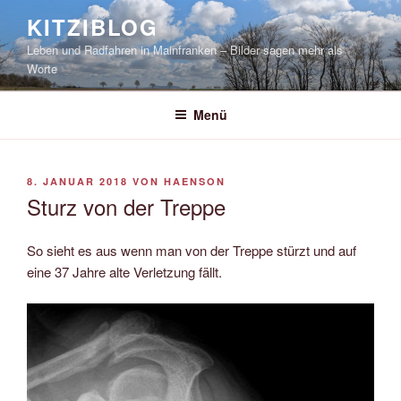
Zum
KITZIBLOG
Inhalt
Leben und Radfahren in Mainfranken – Bilder sagen mehr als
springen
Worte
Menü
VERÖFFENTLICHT
8. JANUAR 2018
VON
HAENSON
AM
Sturz von der Treppe
So sieht es aus wenn man von der Treppe stürzt und auf
eine 37 Jahre alte Verletzung fällt.