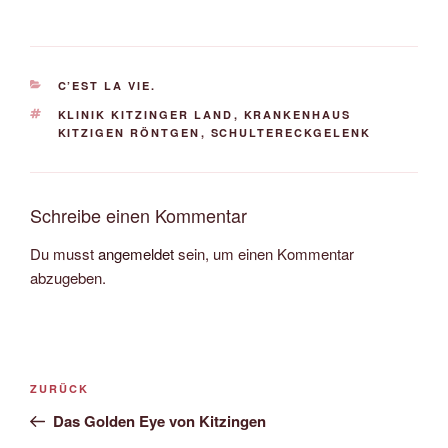
KATEGORIEN
C’EST LA VIE.
SCHLAGWÖRTER
KLINIK KITZINGER LAND
,
KRANKENHAUS
KITZIGEN RÖNTGEN
,
SCHULTERECKGELENK
Schreibe einen Kommentar
Du musst
angemeldet
sein, um einen Kommentar
abzugeben.
Beitrags-
Vorheriger
ZURÜCK
Navigation
Beitrag
Das Golden Eye von Kitzingen