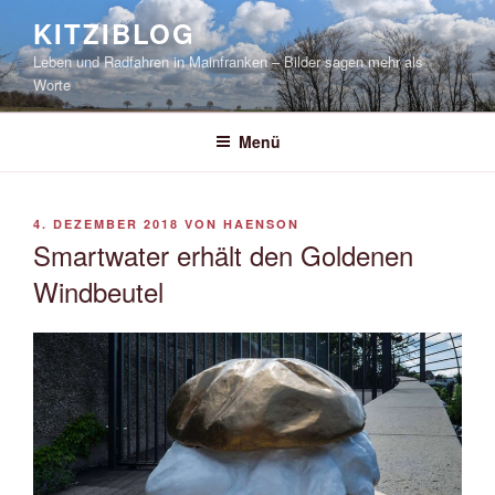
Zum
KITZIBLOG
Inhalt
Leben und Radfahren in Mainfranken – Bilder sagen mehr als
springen
Worte
Menü
VERÖFFENTLICHT
4. DEZEMBER 2018
VON
HAENSON
AM
Smartwater erhält den Goldenen
Windbeutel