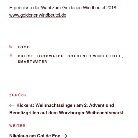
Ergebnisse der Wahl zum Goldenen Windbeutel 2018:
www.goldener-windbeutel.de
KATEGORIEN
FOOD
SCHLAGWÖRTER
DREIST
,
FOODWATCH
,
GOLDENER WINDBEUTEL
,
SMARTWATER
Beitrags-
Vorheriger
ZURÜCK
Navigation
Beitrag
Kickers: Weihnachtssingen am 2. Advent und
Benefizgrillen auf dem Würzburger Weihnachtsmarkt
Nächster
WEITER
Beitrag
Nikolaus am Col de Fox