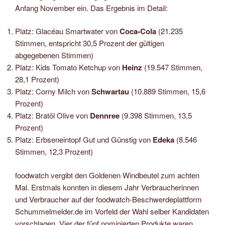
Anfang November ein. Das Ergebnis im Detail:
Platz: Glacéau Smartwater von
Coca-Cola
(21.235
Stimmen, entspricht 30,5 Prozent der gültigen
abgegebenen Stimmen)
Platz: Kids Tomato Ketchup von
Heinz
(19.547 Stimmen,
28,1 Prozent)
Platz: Corny Milch von
Schwartau
(10.889 Stimmen, 15,6
Prozent)
Platz: Bratöl Olive von
Dennree
(9.398 Stimmen, 13,5
Prozent)
Platz: Erbseneintopf Gut und Günstig von
Edeka
(8.546
Stimmen, 12,3 Prozent)
foodwatch vergibt den Goldenen Windbeutel zum achten
Mal. Erstmals konnten in diesem Jahr Verbraucherinnen
und Verbraucher auf der foodwatch-Beschwerdeplattform
Schummelmelder.de im Vorfeld der Wahl selber Kandidaten
vorschlagen. Vier der fünf nominierten Produkte waren