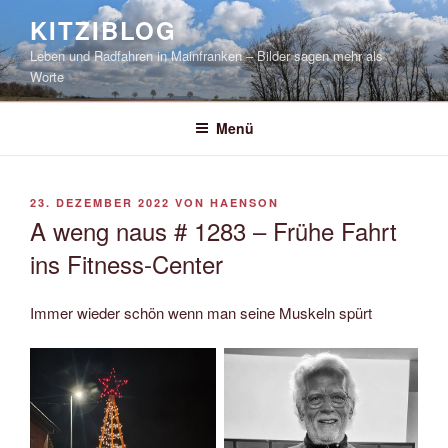
Zum
KITZIBLOG
Inhalt
Leben und Radfahren in Mainfranken – Bilder sagen mehr als
springen
Worte
Menü
VERÖFFENTLICHT
23. DEZEMBER 2022
VON
HAENSON
AM
A weng naus # 1283 – Frühe Fahrt
ins Fitness-Center
Immer wieder schön wenn man seine Muskeln spürt