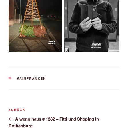
KATEGORIEN
MAINFRANKEN
Beitrags-
Vorheriger
ZURÜCK
Navigation
Beitrag
A weng naus # 1282 – Fitti und Shoping in
Rothenburg