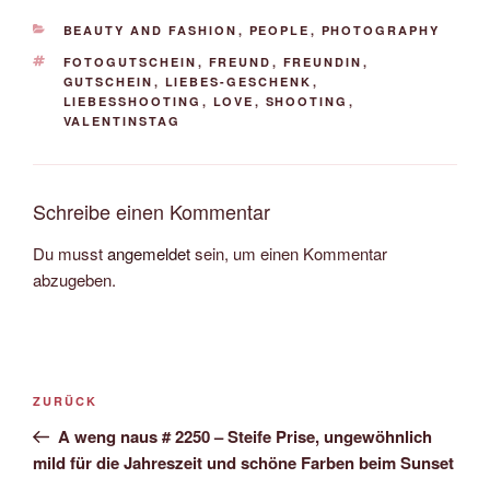
KATEGORIEN
BEAUTY AND FASHION
,
PEOPLE
,
PHOTOGRAPHY
SCHLAGWÖRTER
FOTOGUTSCHEIN
,
FREUND
,
FREUNDIN
,
GUTSCHEIN
,
LIEBES-GESCHENK
,
LIEBESSHOOTING
,
LOVE
,
SHOOTING
,
VALENTINSTAG
Schreibe einen Kommentar
Du musst
angemeldet
sein, um einen Kommentar
abzugeben.
Beitrags-
Vorheriger
ZURÜCK
Navigation
Beitrag
A weng naus # 2250 – Steife Prise, ungewöhnlich
mild für die Jahreszeit und schöne Farben beim Sunset