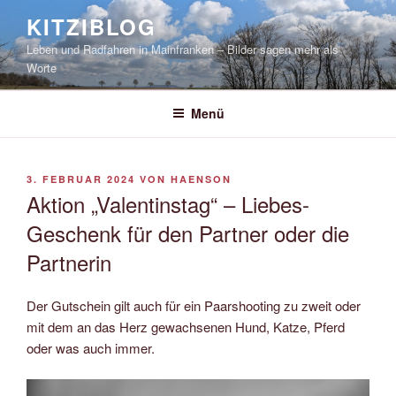
Zum
KITZIBLOG
Inhalt
Leben und Radfahren in Mainfranken – Bilder sagen mehr als
springen
Worte
Menü
VERÖFFENTLICHT
3. FEBRUAR 2024
VON
HAENSON
AM
Aktion „Valentinstag“ – Liebes-
Geschenk für den Partner oder die
Partnerin
Der Gutschein gilt auch für ein Paarshooting zu zweit oder
mit dem an das Herz gewachsenen Hund, Katze, Pferd
oder was auch immer.