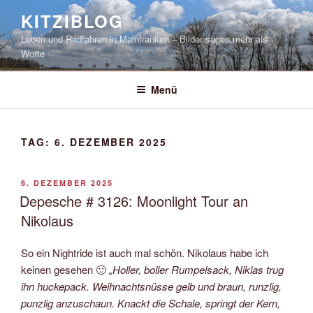
Zum
KITZIBLOG
Inhalt
Leben und Radfahren in Mainfranken – Bilder sagen mehr als
springen
Worte
Menü
TAG:
6. DEZEMBER 2025
VERÖFFENTLICHT
6. DEZEMBER 2025
AM
Depesche # 3126: Moonlight Tour an
Nikolaus
So ein Nightride ist auch mal schön. Nikolaus habe ich
keinen gesehen 🙂
„Holler, boller Rumpelsack, Niklas trug
ihn huckepack. Weihnachtsnüsse gelb und braun, runzlig,
punzlig anzuschaun. Knackt die Schale, springt der Kern,