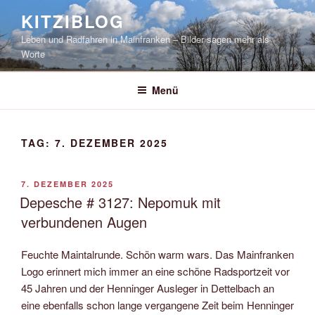
Zum
KITZIBLOG
Inhalt
Leben und Radfahren in Mainfranken – Bilder sagen mehr als
springen
Worte
Menü
TAG:
7. DEZEMBER 2025
VERÖFFENTLICHT
7. DEZEMBER 2025
AM
Depesche # 3127: Nepomuk mit
verbundenen Augen
Feuchte Maintalrunde. Schön warm wars. Das Mainfranken
Logo erinnert mich immer an eine schöne Radsportzeit vor
45 Jahren und der Henninger Ausleger in Dettelbach an
eine ebenfalls schon lange vergangene Zeit beim Henninger