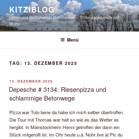
Zum
KITZIBLOG
Inhalt
Leben und Radfahren in Mainfranken – Bilder sagen mehr als
springen
Worte
Menü
TAG:
13. DEZEMBER 2025
VERÖFFENTLICHT
13. DEZEMBER 2025
AM
Depesche # 3134: Riesenpizza und
schlammige Betonwege
Pizza war Tuto bene da habe ich mich selber übertroffen.
Die Tour mit Thomas war halt so wie es das Wetter es
hergibt. In Mainstockheim Henni getroffen der dann ein
Stück mitgerollt ist. Im Ohr heute u.a. Nohr live at Pic du