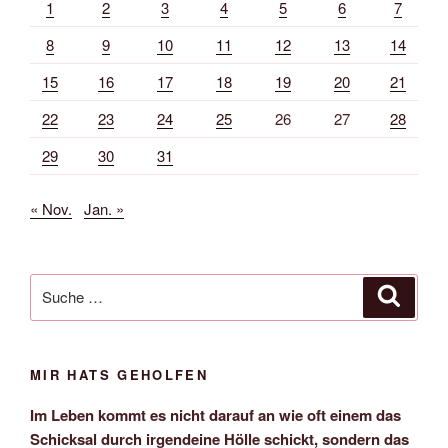
1
2
3
4
5
6
7
8
9
10
11
12
13
14
15
16
17
18
19
20
21
22
23
24
25
26
27
28
29
30
31
« Nov.
Jan. »
Suche
Suche
nach:
MIR HATS GEHOLFEN
Im Leben kommt es nicht darauf an wie oft einem das
Schicksal durch irgendeine Hölle schickt, sondern das