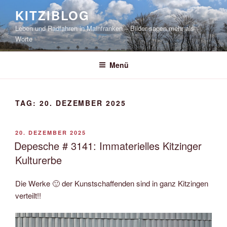
Zum
KITZIBLOG
Inhalt
Leben und Radfahren in Mainfranken – Bilder sagen mehr als
springen
Worte
Menü
TAG:
20. DEZEMBER 2025
VERÖFFENTLICHT
20. DEZEMBER 2025
AM
Depesche # 3141: Immaterielles Kitzinger
Kulturerbe
Die Werke 🙂 der Kunstschaffenden sind in ganz Kitzingen
verteilt!!