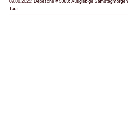
09.08.2025
:
Depesche # 3083: Ausgiebige Samstagmorgen
Tour