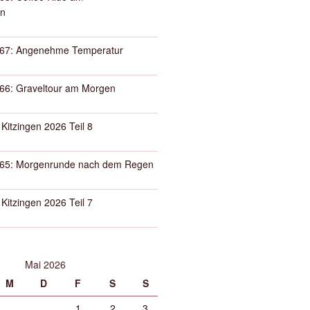
n
67: Angenehme Temperatur
66: Graveltour am Morgen
 Kitzingen 2026 Teil 8
65: Morgenrunde nach dem Regen
 Kitzingen 2026 Teil 7
Mai 2026
M
D
F
S
S
1
2
3