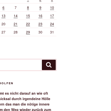
6
7
8
9
10
13
14
15
16
17
20
21
22
23
24
27
28
29
30
31
Suchen
EHOLFEN
t es nicht darauf an wie oft
icksal durch irgendeine Hölle
ern das man die nötige innere
 um den Weg wieder zurück zum