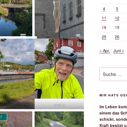
4
5
11
12
18
19
25
26
« Apr.
Juni »
Suche
nach:
MIR HATS G
6495.9
Im Leben komm
einem das Sch
schickt, sond
Kraft besitzt