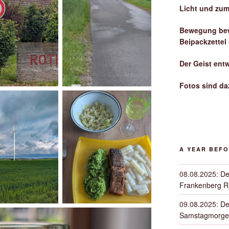
Licht und zum
Bewegung bew
Beipackzettel
Der Geist ent
Fotos sind da
A YEAR BEF
08.08.2025
:
De
Frankenberg 
09.08.2025
:
De
Samstagmorge