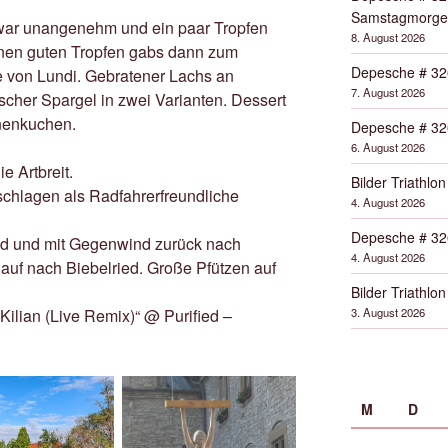
Samstagmorge
 war unangenehm und ein paar Tropfen
8. August 2026
nen guten Tropfen gabs dann zum
Depesche # 32
 von Lundi. Gebratener Lachs an
7. August 2026
cher Spargel in zwei Varianten. Dessert
onenkuchen.
Depesche # 32
6. August 2026
ie Artbreit.
Bilder Triathlon
schlagen als Radfahrerfreundliche
4. August 2026
Depesche # 32
nd und mit Gegenwind zurück nach
4. August 2026
nauf nach Biebelried. Große Pfützen auf
Bilder Triathlon
3. August 2026
„Kilian (Live Remix)“ @ Purified –
M
D