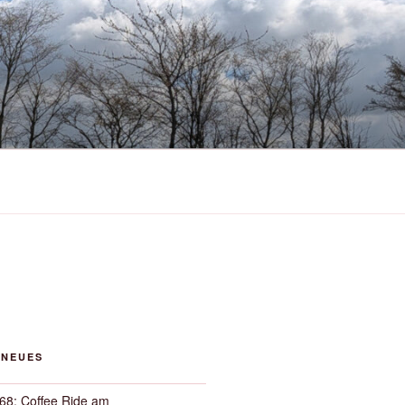
 NEUES
68: Coffee Ride am