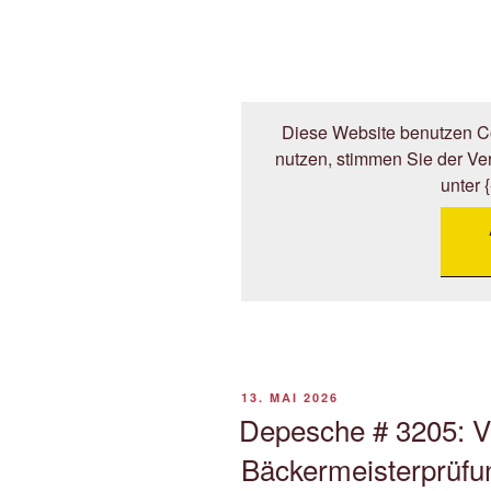
Diese Website benutzen Co
nutzen, stimmen Sie der V
unter 
VERÖFFENTLICHT
13. MAI 2026
AM
Depesche # 3205: Vo
Bäckermeisterprüfun