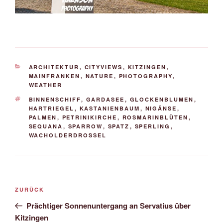
KATEGORIEN
ARCHITEKTUR
,
CITYVIEWS
,
KITZINGEN
,
MAINFRANKEN
,
NATURE
,
PHOTOGRAPHY
,
WEATHER
SCHLAGWÖRTER
BINNENSCHIFF
,
GARDASEE
,
GLOCKENBLUMEN
,
HARTRIEGEL
,
KASTANIENBAUM
,
NIGÄNSE
,
PALMEN
,
PETRINIKIRCHE
,
ROSMARINBLÜTEN
,
SEQUANA
,
SPARROW
,
SPATZ
,
SPERLING
,
WACHOLDERDROSSEL
Beitrags-
Vorheriger
ZURÜCK
Navigation
Beitrag
Prächtiger Sonnenuntergang an Servatius über
Kitzingen