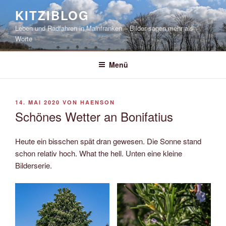
Zum
KITZIBLOG
Inhalt
Leben und Radfahren in Mainfranken – Bilder sagen mehr als
springen
Worte
Menü
VERÖFFENTLICHT
14. MAI 2020
VON
HAENSON
AM
Schönes Wetter an Bonifatius
Heute ein bisschen spät dran gewesen. Die Sonne stand
schon relativ hoch. What the hell. Unten eine kleine
Bilderserie.