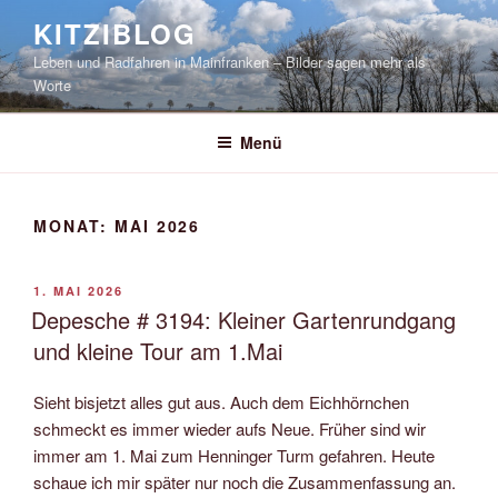
Zum
KITZIBLOG
Inhalt
Leben und Radfahren in Mainfranken – Bilder sagen mehr als
springen
Worte
Menü
MONAT:
MAI 2026
VERÖFFENTLICHT
1. MAI 2026
AM
Depesche # 3194: Kleiner Gartenrundgang
und kleine Tour am 1.Mai
Sieht bisjetzt alles gut aus. Auch dem Eichhörnchen
schmeckt es immer wieder aufs Neue. Früher sind wir
immer am 1. Mai zum Henninger Turm gefahren. Heute
schaue ich mir später nur noch die Zusammenfassung an.