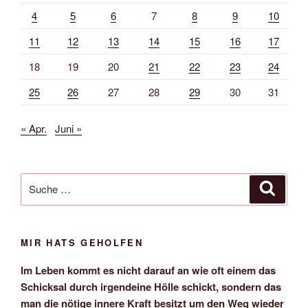
4
5
6
7
8
9
10
11
12
13
14
15
16
17
18
19
20
21
22
23
24
25
26
27
28
29
30
31
« Apr.
Juni »
Suche
Suche
nach:
MIR HATS GEHOLFEN
Im Leben kommt es nicht darauf an wie oft einem das
Schicksal durch irgendeine Hölle schickt, sondern das
man die nötige innere Kraft besitzt um den Weg wieder