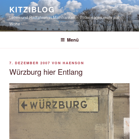
Zum
KITZIBLOG
Inhalt
Leben und Radfahren in Mainfranken – Bilder sagen mehr als
springen
Worte
Menü
VERÖFFENTLICHT
7. DEZEMBER 2007
VON
HAENSON
AM
Würzburg hier Entlang