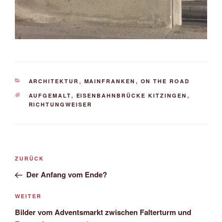
KATEGORIEN
ARCHITEKTUR
,
MAINFRANKEN
,
ON THE ROAD
SCHLAGWÖRTER
AUFGEMALT
,
EISENBAHNBRÜCKE KITZINGEN
,
RICHTUNGWEISER
Beitrags-
Vorheriger
ZURÜCK
Navigation
Beitrag
Der Anfang vom Ende?
Nächster
WEITER
Beitrag
Bilder vom Adventsmarkt zwischen Falterturm und