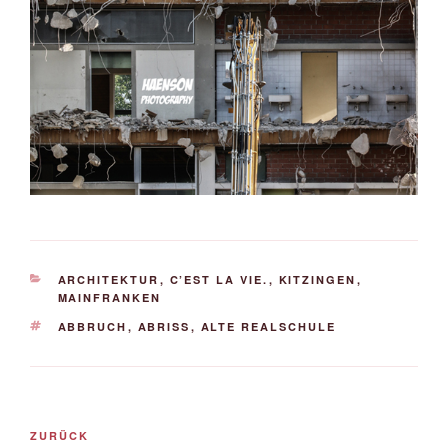
KATEGORIEN
ARCHITEKTUR
,
C’EST LA VIE.
,
KITZINGEN
,
MAINFRANKEN
SCHLAGWÖRTER
ABBRUCH
,
ABRISS
,
ALTE REALSCHULE
Beitrags-
Vorheriger
ZURÜCK