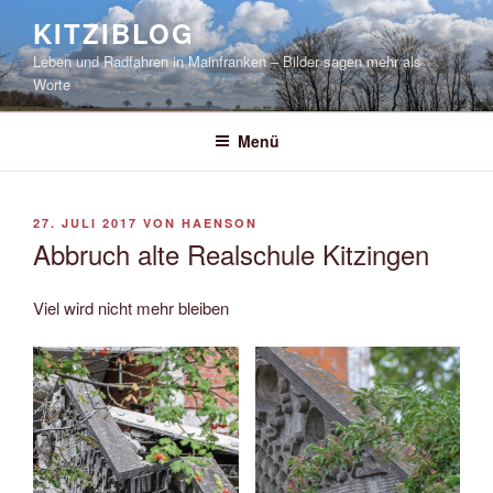
Zum
KITZIBLOG
Inhalt
Leben und Radfahren in Mainfranken – Bilder sagen mehr als
springen
Worte
Menü
VERÖFFENTLICHT
27. JULI 2017
VON
HAENSON
AM
Abbruch alte Realschule Kitzingen
Viel wird nicht mehr bleiben