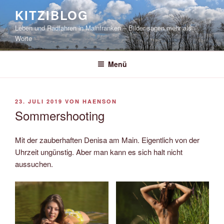
Zum
KITZIBLOG
Inhalt
Leben und Radfahren in Mainfranken – Bilder sagen mehr als
springen
Worte
Menü
VERÖFFENTLICHT
23. JULI 2019
VON
HAENSON
AM
Sommershooting
Mit der zauberhaften Denisa am Main. Eigentlich von der
Uhrzeit ungünstig. Aber man kann es sich halt nicht
aussuchen.