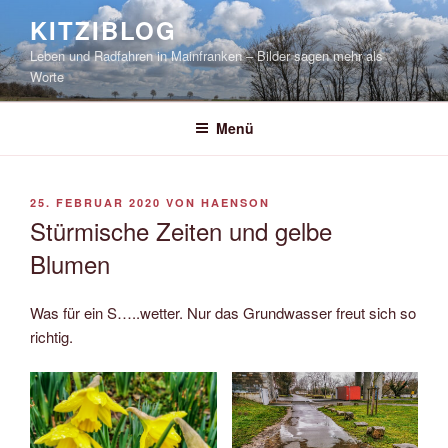
Zum
KITZIBLOG
Inhalt
Leben und Radfahren in Mainfranken – Bilder sagen mehr als
springen
Worte
Menü
VERÖFFENTLICHT
25. FEBRUAR 2020
VON
HAENSON
AM
Stürmische Zeiten und gelbe
Blumen
Was für ein S…..wetter. Nur das Grundwasser freut sich so
richtig.