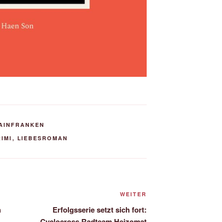
AINFRANKEN
IMI
,
LIEBESROMAN
Nächster
WEITER
Beitrag
h
Erfolgsserie setzt sich fort:
Cyclocross Radteam Heizomat