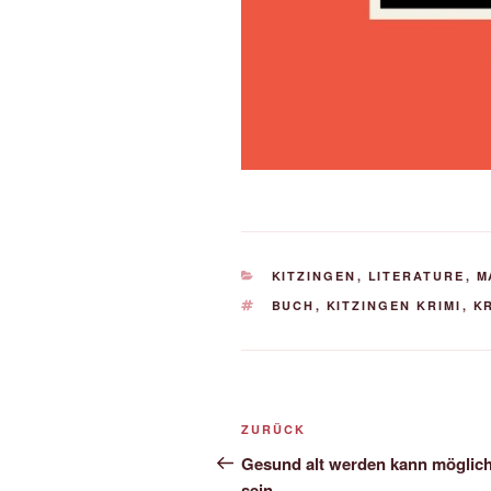
KATEGORIEN
KITZINGEN
,
LITERATURE
,
M
SCHLAGWÖRTER
BUCH
,
KITZINGEN KRIMI
,
KR
Beitrags-
Vorheriger
ZURÜCK
Navigation
Beitrag
Gesund alt werden kann möglic
sein