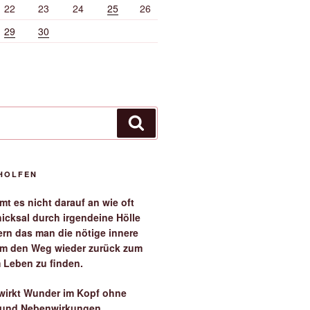
22
23
24
25
26
29
30
Suchen
EHOLFEN
t es nicht darauf an wie oft
icksal durch irgendeine Hölle
ern das man die nötige innere
 um den Weg wieder zurück zum
 Leben zu finden.
irkt Wunder im Kopf ohne
 und Nebenwirkungen.