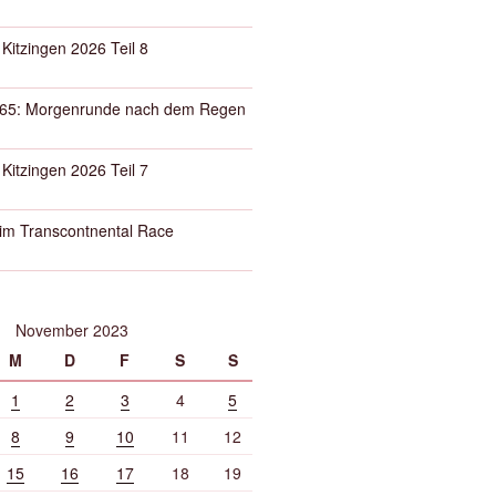
 Kitzingen 2026 Teil 8
65: Morgenrunde nach dem Regen
 Kitzingen 2026 Teil 7
eim Transcontnental Race
November 2023
M
D
F
S
S
1
2
3
4
5
8
9
10
11
12
15
16
17
18
19