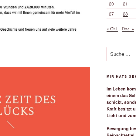
20
21
27
28
« Okt.
Dez. »
Suche
nach:
MIR HATS G
Im Leben komm
einem das Sch
schickt, sond
Kraft besitzt
Licht und zum
Bewegung bew
Beipackzettel