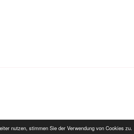
iter nutzen, stimmen Sie der Verwendung von Cookies zu. 
ng
Stolz präsentiert von WordPress