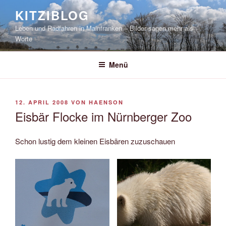
Zum
KITZIBLOG
Inhalt
Leben und Radfahren in Mainfranken – Bilder sagen mehr als
springen
Worte
Menü
VERÖFFENTLICHT
12. APRIL 2008
VON
HAENSON
AM
Eisbär Flocke im Nürnberger Zoo
Schon lustig dem kleinen Eisbären zuzuschauen