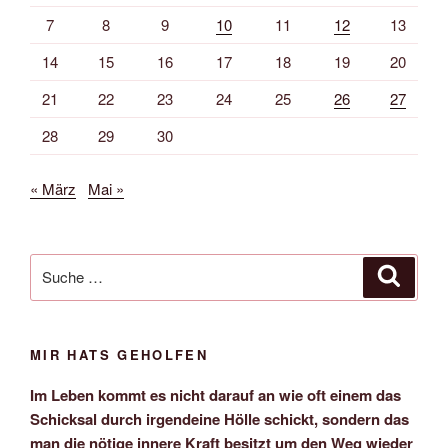
7
8
9
10
11
12
13
14
15
16
17
18
19
20
21
22
23
24
25
26
27
28
29
30
« März
Mai »
Suche
Suche
nach:
MIR HATS GEHOLFEN
Im Leben kommt es nicht darauf an wie oft einem das
Schicksal durch irgendeine Hölle schickt, sondern das
man die nötige innere Kraft besitzt um den Weg wieder