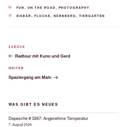
KATEGORIEN
FUN
,
ON THE ROAD
,
PHOTOGRAPHY
SCHLAGWÖRTER
EISBÄR
,
FLOCKE
,
NÜRNBERG
,
TIERGARTEN
Beitrags-
Vorheriger
ZURÜCK
Navigation
Beitrag
Radtour mit Kuno und Gerd
Nächster
WEITER
Beitrag
Spaziergang am Main
WAS GIBT ES NEUES
Depesche # 3267: Angenehme Temperatur
7. August 2026