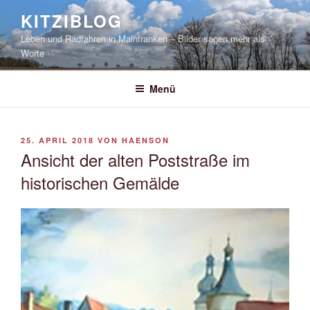
Zum
KITZIBLOG
Inhalt
Leben und Radfahren in Mainfranken – Bilder sagen mehr als
springen
Worte
Menü
VERÖFFENTLICHT
25. APRIL 2018
VON
HAENSON
AM
Ansicht der alten Poststraße im
historischen Gemälde