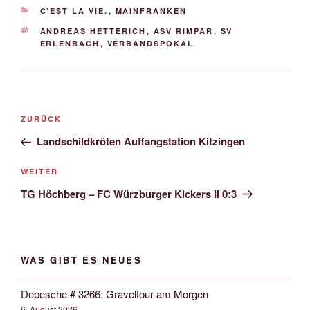
KATEGORIEN
C’EST LA VIE.
,
MAINFRANKEN
SCHLAGWÖRTER
ANDREAS HETTERICH
,
ASV RIMPAR
,
SV
ERLENBACH
,
VERBANDSPOKAL
Beitrags-
Vorheriger
ZURÜCK
Navigation
Beitrag
Landschildkröten Auffangstation Kitzingen
Nächster
WEITER
Beitrag
TG Höchberg – FC Würzburger Kickers II 0:3
WAS GIBT ES NEUES
Depesche # 3266: Graveltour am Morgen
6. August 2026