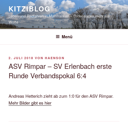
Zum
KITZIBLOG
Inhalt
Leben und Radfahren in Mainfranken – Bilder sagen mehr als
springen
Worte
Menü
VERÖFFENTLICHT
2. JULI 2018
VON
HAENSON
AM
ASV Rimpar – SV Erlenbach erste
Runde Verbandspokal 6:4
Andreas Hetterich zieht ab zum 1:0 für den ASV Rimpar.
Mehr Bilder gibt es hier