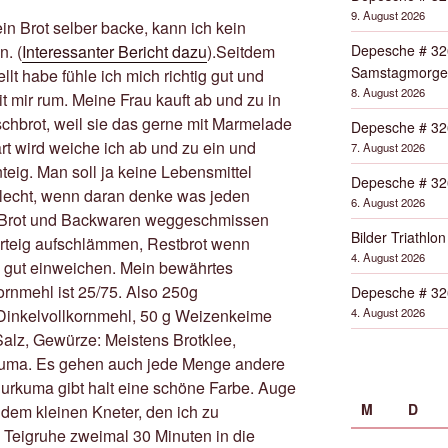
9. August 2026
in Brot selber backe, kann ich kein
Depesche # 32
n. (
Interessanter Bericht dazu
).Seitdem
Samstagmorge
lt habe fühle ich mich richtig gut und
8. August 2026
it mir rum. Meine Frau kauft ab und zu in
chbrot, weil sie das gerne mit Marmelade
Depesche # 32
t wird weiche ich ab und zu ein und
7. August 2026
teig. Man soll ja keine Lebensmittel
Depesche # 32
lecht, wenn daran denke was jeden
6. August 2026
 Brot und Backwaren weggeschmissen
Bilder Triathlon
erteig aufschlämmen, Restbrot wenn
4. August 2026
 gut einweichen. Mein bewährtes
rnmehl ist 25/75. Also 250g
Depesche # 32
4. August 2026
inkelvollkornmehl, 50 g Weizenkeime
Salz, Gewürze: Meistens Brotklee,
uma. Es gehen auch jede Menge andere
urkuma gibt halt eine schöne Farbe. Auge
M
D
 dem kleinen Kneter, den ich zu
Teigruhe zweimal 30 Minuten in die