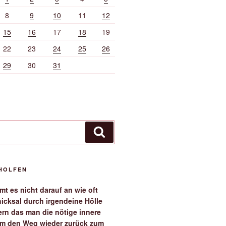
8
9
10
11
12
15
16
17
18
19
22
23
24
25
26
29
30
31
Suchen
EHOLFEN
t es nicht darauf an wie oft
icksal durch irgendeine Hölle
ern das man die nötige innere
 um den Weg wieder zurück zum