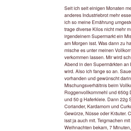
Seit ich seit einigen Monaten me
anderes Industriebrot mehr esse
ich so meine Ernährung umgestel
trage diverse Kilos nicht mehr m
irgendeinem Supermarkt ein Mis
am Morgen isst. Was dann zu har
mische es unter meinen Vollkorn
verkommen lassen. Mir wird sch
Abend in den Supermärkten an
wird. Also ich fange so an. Sau
vorhanden und gewünscht darin
Mischungsverhältnis beim Vollko
Roggenvollkornmehl und 650g D
und 50 g Haferkleie. Dann 22g 
Coriander, Kardamom und Curk
Gewürze, Nüsse oder Kräuter. C
isst ja auch mit. Teigmachen mit
Weihnachten bekam, 7 Minuten, 