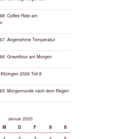
68: Coffee Ride am
n
67: Angenehme Temperatur
66: Graveltour am Morgen
 Kitzingen 2026 Teil 8
65: Morgenrunde nach dem Regen
Januar 2020
M
D
F
S
S
1
2
3
4
5