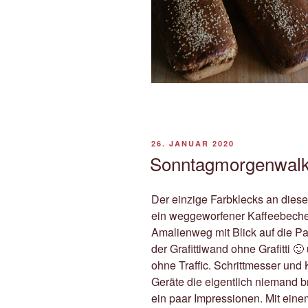
VERÖFFENTLICHT
26. JANUAR 2020
AM
Sonntagmorgenwalk 
Der einzige Farbklecks an dies
ein weggeworfener Kaffeebeche
Amalienweg mit Blick auf die Pa
der Grafittiwand ohne Grafitti 🙂
ohne Traffic. Schrittmesser und 
Geräte die eigentlich niemand b
ein paar Impressionen. Mit eine