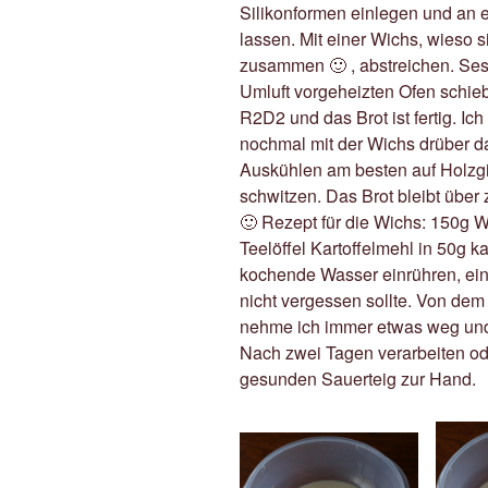
Silikonformen einlegen und an
lassen. Mit einer Wichs, wieso 
zusammen 🙂 , abstreichen. Se
Umluft vorgeheizten Ofen schie
R2D2 und das Brot ist fertig. I
nochmal mit der Wichs drüber d
Auskühlen am besten auf Holzgitt
schwitzen. Das Brot bleibt über
🙂 Rezept für die Wichs: 150g 
Teelöffel Kartoffelmehl in 50g 
kochende Wasser einrühren, ein
nicht vergessen sollte. Von d
nehme ich immer etwas weg und
Nach zwei Tagen verarbeiten od
gesunden Sauerteig zur Hand.