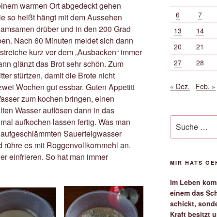
 einem warmen Ort abgedeckt gehen
6
7
sie so heißt hängt mit dem Aussehen
samsamen drüber und in den 200 Grad
13
14
ben. Nach 60 Minuten meldet sich dann
20
21
ch streiche kurz vor dem „Ausbacken“ immer
27
28
ann glänzt das Brot sehr schön. Zum
er stürtzen, damit die Brote nicht
« Dez.
Feb. »
 zwei Wochen gut essbar. Guten Appetitt
Wasser zum kochen bringen, einen
kalten Wasser auflösen dann in das
Suche
mal aufkochen lassen fertig. Was man
nach:
em aufgeschlämmten Sauerteigwasser
 rühre es mit Roggenvollkornmehl an.
er einfrieren. So hat man immer
MIR HATS G
Im Leben komm
einem das Sch
schickt, sond
Kraft besitzt