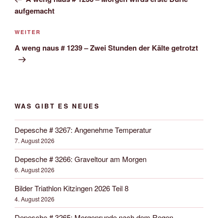
aufgemacht
Nächster
WEITER
Beitrag
A weng naus # 1239 – Zwei Stunden der Kälte getrotzt
WAS GIBT ES NEUES
Depesche # 3267: Angenehme Temperatur
7. August 2026
Depesche # 3266: Graveltour am Morgen
6. August 2026
Bilder Triathlon Kitzingen 2026 Teil 8
4. August 2026
Depesche # 3265: Morgenrunde nach dem Regen