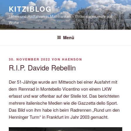
Zum
KITZIBLOG
Inhalt
Leben und Radfahren in Mainfranken – Bilder sagen mehr als
springen
Worte
Menü
VERÖFFENTLICHT
30. NOVEMBER 2022
VON
HAENSON
AM
R.I.P. Davide Rebellin
Der 51-Jährige wurde am Mittwoch bei einer Ausfahrt mit
dem Rennrad in Montebello Vicentino von einem LKW
erfasst und war offenbar auf der Stelle tot. Das berichteten
mehrere italienische Medien wie die Gazzetta dello Sport.
Das Bild von ihm habe ich beim Radrennen „Rund um den
Henninger Turm“ in Frankfurt im Jahr 2003 gemacht.