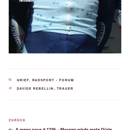
KATEGORIEN
GRIEF
,
RADSPORT - FORUM
SCHLAGWÖRTER
DAVIDE REBELLIN
,
TRAUER
Beitrags-
Vorheriger
ZURÜCK
Navigation
Beitrag
A weng naus # 1236 – Morgen wirds erste Dürle