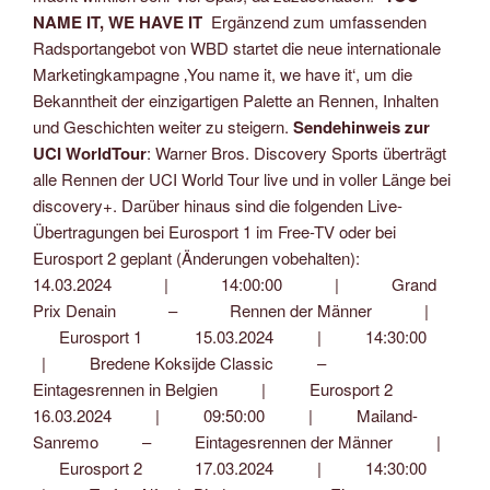
NAME IT, WE HAVE IT
Ergänzend zum umfassenden
Radsportangebot von WBD startet die neue internationale
Marketingkampagne ‚You name it, we have it‘, um die
Bekanntheit der einzigartigen Palette an Rennen, Inhalten
und Geschichten weiter zu steigern.
Sendehinweis zur
UCI WorldTour
: Warner Bros. Discovery Sports überträgt alle Rennen der UCI World Tour live und in voller Länge bei discovery+. Darüber hinaus sind die folgenden Live-Übertragungen bei Eurosport 1 im Free-TV oder bei Eurosport 2 geplant (Änderungen vobehalten): 14.03.2024 | 14:00:00 | Grand Prix Denain – Rennen der Männer | Eurosport 1 15.03.2024 | 14:30:00 | Bredene Koksijde Classic – Eintagesrennen in Belgien | Eurosport 2 16.03.2024 | 09:50:00 | Mailand-Sanremo – Eintagesrennen der Männer | Eurosport 2 17.03.2024 | 14:30:00 | Trofeo Alfredo Binda – Eintagesrennen der Frauen | Eurosport 2 17.03.2024 | 16:00:00 | Cholet-Pays de la Loire – Rennen der Männer | Eurosport 2 18.03.2024 | 15:30:00 | Katalonien-Rundfahrt – 1. Etappe | Eurosport 1 19.03.2024 | 15:30:00 | Katalonien-Rundfahrt – 2. Etappe | Eurosport 1 20.03.2024 | 15:30:00 | Katalonien-Rundfahrt – 3. Etappe | Eurosport 1 20.03.2024 | 16:35:00 | Classic Brügge-De Panne – Eintagesrennen der Männer | Eurosport 1 21.03.2024 | 15:30:00 | Katalonien-Rundfahrt – 4. Etappe | Eurosport 1 21.03.2024 | 16:35:00 | Classic Brügge-De Panne – Eintagesrennen der Frauen | Eurosport 1 22.03.2024 | 14:00:00 | E3 Classic – Eintagesrennen der Männer | Eurosport 2 22.03.2024 | 16:45:00 | Katalonien-Rundfahrt – 5. Etappe | Eurosport 1 23.03.2024 | 16:00:00 | Katalonien-Rundfahrt – 6. Etappe | Eurosport 1 24.03.2024 | 12:25:00 | Katalonien-Rundfahrt – 7. Etappe | Eurosport 2 24.03.2024 | 15:30:00 | Gent-Wevelgem – Eintagesrennen der Männer | Eurosport 1 24.03.2024 | 16:45:00 | Gent-Wevelgem – Eintagesrennen der Frauen | Eurosport 1 27.03.2024 | 14:15:00 | Dwars door Vlaanderen – Eintagesrennen der Männer | Eurosport 1 30.03.2024 | 15:30:00 | GP Miguel Indurain – Eintagesrennen der Männer | Eurosport 1 31.03.2024 | 09:45:00 | Flandern-Rundfahrt – Eintagesrennen der Männer | Eurosport 1 31.03.2024 | 16:45:00 | Flandern-Rundfahrt – Eintagesrennen der Frauen | Eurosport 1 01.04.2024 | 13:30:00 | Ronde de Mouscron – Eintagesrennen der Frauen | Eurosport 1 01.04.2024 | 15:30:00 | Baskenland-Rundfahrt – 1. Etappe der Männer | Eurosport 1 02.04.2024 | 15:30:00 | Baskenland-Rundfahrt – 2. Etappe der Männer | Eurosport 1 03.04.2024 | 15:30:00 | Baskenland-Rundfahrt – 3. Etappe der Männer | Eurosport 1 04.04.2024 | 15:30:00 | Baskenland-Rundfahrt – 4. Etappe der Männer | Eurosport 1 05.04.2024 | 15:30:00 | Baskenland-Rundfahrt – 5. Etappe der Männer | Eurosport 1 06.04.2024 | 15:00:00 | Paris-Roubaix – Eintagesrennen der Frauen | Eurosport 2 06.04.2024 | 15:30:00 | Baskenland-Rundfahrt – 6. Etappe der Männer | Eurosport 1 07.04.2024 | 11:15:00 | Paris-Roubaix – Eintagesrennen der Männer | Eurosport 1 09.04.2024 | 13:45:00 | Giro d’Aruzza – 1. Etappe der Männer | Eurosport 1 10.04.2024 | 13:45:00 | Giro d’Aruzza – 2. Etappe der Männer | Eurosport 1 10.04.2024 | 15:45:00 | Pfeil von Brabant – Eintagesrennen in Belgien | Eurosport 1 11.04.2024 | 13:45:00 | Giro d’Aruzza – 3. Etappe der Männer | Eurosport 1 12.04.2024 | 13:45:00 | Giro d’Aruzza – 4. Etappe der Männer | Eurosport 1 14.04.2024 | 13:00:00 | Amstel Gold Race – Eintagesrennen der Frauen | Eurosport 1 14.04.2024 | 14:45:00 | Amstel Gold Race – Eintagesrennen der Männer | Eurosport 1 15.04.2024 | 13:30:00 | Tour of the Alps – 1. Etappe der Männer | Eurosport 1 16.04.2024 | 13:30:00 | Tour of the Alps – 2. Etappe der Männer | Eurosport 1 17.04.2024 | 10:45:00 | Tour of the Alps – 3. Etappe der Männer | Eurosport 1 17.04.2024 | 12:45:00 | Flèche Wallonne – der Männer | Eurosport 1 18.04.2024 | 13:30:00 | Tour of the Alps – 4. Etappe der Männer | Eurosport 1 19.04.2024 | 13:30:00 | Tour of the Alps – 5. Etappe der Männer | Eurosport 1 21.04.2024 | 10:30:00 | Türkei-Rundfahrt – 1. Etappe | Eurosport 1 21.04.2024 | 15:00:00 | Lüttich-Bastogne-Lüttich – Eintagesrennen der Männer | Eurosport 1 21.04.2024 | 16:45:00 | Lüttich-Bastogne-Lüttich – Eintagesrennen der Frauen | Eurosport 1 22.04.2024 | 13:30:00 | Türkei-Rundfahrt – 2. Etappe | Eurosport 2 23.04.2024 | 13:30:00 | Türkei-Rundfahrt – 3. Etappe | Eurosport 2 23.04.2024 | 15:30:00 | Tour de Romandie – Prolog | Eurosport 2 24.04.2024 | 13:30:00 | Türkei-Rundfahrt – 4. Etappe | Eurosport 2 24.04.2024 | 15:30:00 | Tour de Romandie – 1. Etappe | Eurosport 2 25.04.2024 | 13:30:00 | Türkei-Rundfahrt – 5. Etappe | Eurosport 2 25.04.2024 | 15:30:00 | Tour de Romandie – 2. Etappe | Eurosport 2 26.04.2024 | 13:30:00 | Türkei-Rundfahrt – 6. Etappe | Eurosport 2 26.04.2024 | 15:30:00 | Tour de Romandie – 3. Etappe | Eurosport 2 27.04.2024 | 11:30:00 | Türkei-Rundfahrt – 7. Etappe | Eurosport 2 27.04.2024 | 14:00:00 | Tour de Romandie – 4. Etappe | Eurosport 1 28.04.2024 | 10:30:00 | Türkei-Rundfahrt – 8. Etappe | Eurosport 2 28.04.2024 | 14:00:00 | Tour de Romandie – 5. Etappe | Eurosport 1 28.04.2024 | 16:00:00 | La Vuelta – 1. Etappe der Frauen | Eurosport 2 29.04.2024 | 15:30:00 | La Vuelta – 2. Etappe der Frauen |