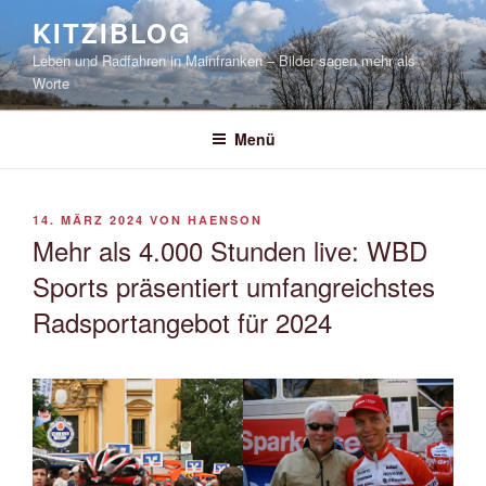
Zum
KITZIBLOG
Inhalt
Leben und Radfahren in Mainfranken – Bilder sagen mehr als
springen
Worte
Menü
VERÖFFENTLICHT
14. MÄRZ 2024
VON
HAENSON
AM
Mehr als 4.000 Stunden live: WBD
Sports präsentiert umfangreichstes
Radsportangebot für 2024