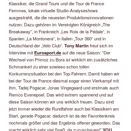
Klassiker, die Grand Tours und die Tour de France
Femmes, lokale virtuelle Studio-Analyseshows
ausgestrahlt, die die neuesten Produktionsinnovationen
nutzen. Dazu gehören im Vereinigten Königreich „The
Breakaway“, in Frankreich „Les Rois de la Pédale“, in
Spanien „La Montonera“, in Italien „Tour 360“ und in
Deutschland der „Velo Club“.
Tony Martin
freut sich im
Interview mit
Eurosport.de
auf die neue Saison: “Der
Wechsel von Primoz zu Bora ist wirklich ein zusätzliches
Schmankerl zu einer sowieso schon tollen
Konkurrenzsituation bei den Top-Fahrern. Damit haben wir
bei der Tour de France diesmal sogar einen Vierkampf mit
ihm, Tadej Pogacar, Jonas Vingegaard und erstmals auch
Remco Evenepoel. Das wird extrem spannend und auf
diese Saison können wir uns wirklich freuen. Dazu sind
jetzt immer wieder die Rundfahrer auch bei Klassikern am
Start, gerade Pogacar, dadurch ist da der Favoritenkreis
nochmals größer und das Ergebnis offener geworden. Das
macht wirklich sehr viel Spaß, da zuzuschauen!”
YOU