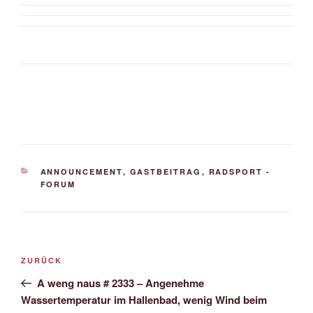
KATEGORIEN
ANNOUNCEMENT
,
GASTBEITRAG
,
RADSPORT -
FORUM
Beitrags-
Vorheriger
ZURÜCK
Navigation
Beitrag
A weng naus # 2333 – Angenehme
Wassertemperatur im Hallenbad, wenig Wind beim