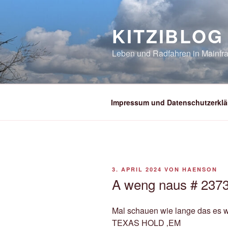
Zum
Inhalt
KITZIBLOG
springen
Leben und Radfahren in Mainfra
Impressum und Datenschutzerklä
VERÖFFENTLICHT
3. APRIL 2024
VON
HAENSON
AM
A weng naus # 2373
Mal schauen wie lange das es w
TEXAS HOLD ‚EM