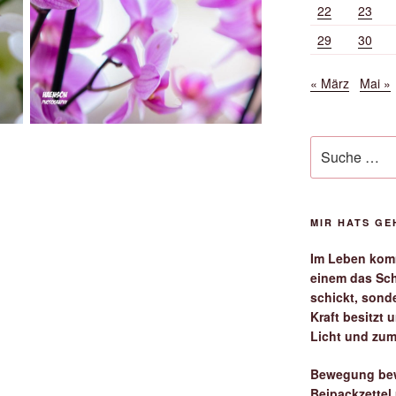
22
23
29
30
« März
Mai »
Suche
nach:
MIR HATS G
Im Leben komm
einem das Sch
schickt, sond
Kraft besitzt
Licht und zum
Bewegung bew
Beipackzettel