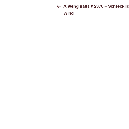
Navigation
Beitrag
A weng naus # 2370 – Schreckli
Wind