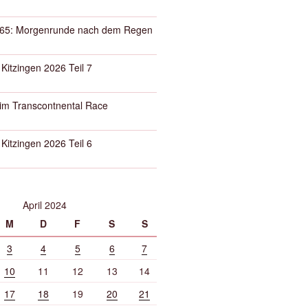
65: Morgenrunde nach dem Regen
 Kitzingen 2026 Teil 7
eim Transcontnental Race
 Kitzingen 2026 Teil 6
April 2024
M
D
F
S
S
3
4
5
6
7
10
11
12
13
14
17
18
19
20
21