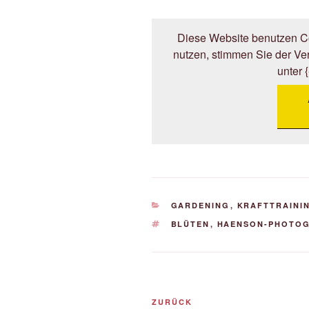
Diese Website benutzen Co
nutzen, stimmen Sie der V
unter 
KATEGORIEN
GARDENING
,
KRAFTTRAINI
SCHLAGWÖRTER
BLÜTEN
,
HAENSON-PHOTO
Beitrags-
Vorheriger
ZURÜCK