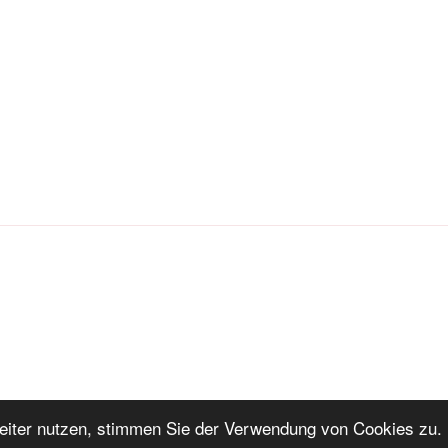
iter nutzen, stimmen Sie der Verwendung von Cookies zu. 
ng
Stolz präsentiert von WordPress