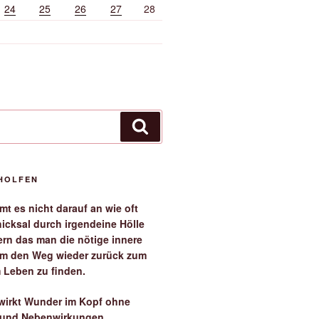
24
25
26
27
28
Suchen
EHOLFEN
t es nicht darauf an wie oft
icksal durch irgendeine Hölle
ern das man die nötige innere
 um den Weg wieder zurück zum
 Leben zu finden.
irkt Wunder im Kopf ohne
 und Nebenwirkungen.