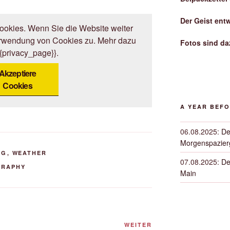
Der Geist ent
okies. Wenn Sie die Website weiter
erwendung von Cookies zu. Mehr dazu
Fotos sind da
{{privacy_page}}.
Akzeptiere
Cookies
A YEAR BEF
06.08.2025
:
De
Morgenspazierg
NG
,
WEATHER
07.08.2025
:
De
GRAPHY
Main
Nächster
WEITER