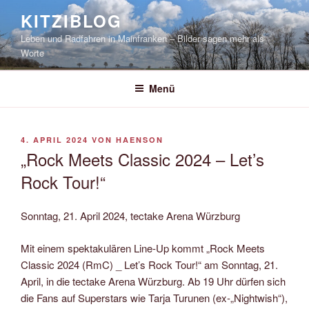
Zum
KITZIBLOG
Inhalt
Leben und Radfahren in Mainfranken – Bilder sagen mehr als
springen
Worte
Menü
VERÖFFENTLICHT
4. APRIL 2024
VON
HAENSON
AM
„Rock Meets Classic 2024 – Let’s
Rock Tour!“
Sonntag, 21. April 2024, tectake Arena Würzburg
Mit einem spektakulären Line-Up kommt „Rock Meets
Classic 2024 (RmC) _ Let’s Rock Tour!“ am Sonntag, 21.
April, in die tectake Arena Würzburg. Ab 19 Uhr dürfen sich
die Fans auf Superstars wie Tarja Turunen (ex-„Nightwish“),