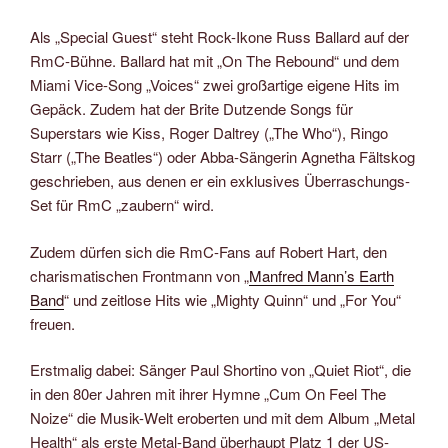
Als „Special Guest“ steht Rock-Ikone Russ Ballard auf der
RmC-Bühne. Ballard hat mit „On The Rebound“ und dem
Miami Vice-Song „Voices“ zwei großartige eigene Hits im
Gepäck. Zudem hat der Brite Dutzende Songs für
Superstars wie Kiss, Roger Daltrey („The Who“), Ringo
Starr („The Beatles“) oder Abba-Sängerin Agnetha Fältskog
geschrieben, aus denen er ein exklusives Überraschungs-
Set für RmC „zaubern“ wird.
Zudem dürfen sich die RmC-Fans auf Robert Hart, den
charismatischen Frontmann von „
Manfred Mann’s Earth
Band
“ und zeitlose Hits wie „Mighty Quinn“ und „For You“
freuen.
Erstmalig dabei: Sänger Paul Shortino von „Quiet Riot“, die
in den 80er Jahren mit ihrer Hymne „Cum On Feel The
Noize“ die Musik-Welt eroberten und mit dem Album „Metal
Health“ als erste Metal-Band überhaupt Platz 1 der US-