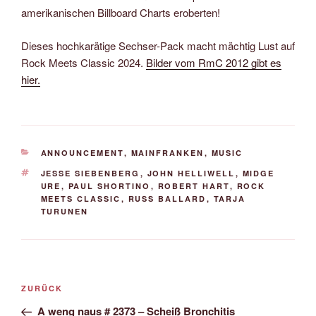
amerikanischen Billboard Charts eroberten!
Dieses hochkarätige Sechser-Pack macht mächtig Lust auf
Rock Meets Classic 2024.
Bilder vom RmC 2012 gibt es
hier.
KATEGORIEN
ANNOUNCEMENT
,
MAINFRANKEN
,
MUSIC
SCHLAGWÖRTER
JESSE SIEBENBERG
,
JOHN HELLIWELL
,
MIDGE
URE
,
PAUL SHORTINO
,
ROBERT HART
,
ROCK
MEETS CLASSIC
,
RUSS BALLARD
,
TARJA
TURUNEN
Beitrags-
Vorheriger
ZURÜCK
Navigation
Beitrag
A weng naus # 2373 – Scheiß Bronchitis