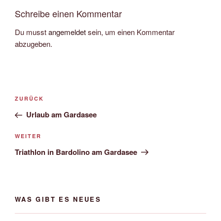
Schreibe einen Kommentar
Du musst
angemeldet
sein, um einen Kommentar
abzugeben.
Beitrags-
Vorheriger
ZURÜCK
Navigation
Beitrag
Urlaub am Gardasee
Nächster
WEITER
Beitrag
Triathlon in Bardolino am Gardasee
WAS GIBT ES NEUES