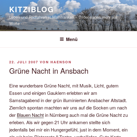
Zum
KITZIBLOG
Inhalt
Leben und Radfahren in Mainfranken – Bilder sagen mehr als
springen
Worte
Menü
VERÖFFENTLICHT
22. JULI 2007
VON
HAENSON
AM
Grüne Nacht in Ansbach
Eine wunderbare Grüne Nacht, mit Musik, Licht, gutem
Essen und einigen Gauklern erlebten wir am
Samstagabend in der grün illuminierten Ansbacher Altstadt.
Ziemlich spontan machten wir uns auf die Socken um nach
der
Blauen Nacht
in Nürnberg auch mal die Grüne Nacht zu
erleben. Als wir gegen 21 Uhr ankamen stellte sich
jedenfalls bei mir ein Hungergefühl, just in dem Moment, ein
als wir beim Ristorante Il Teatro, vorbeiliefen. Gute Karte,